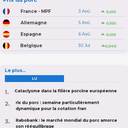
France - MPF
3 Aoû
0,010
Allemagne
5 Aoû
0,100
Espagne
6 Aoû
0,010
Belgique
30 Jul
0,040
Le plus...
LU
Cataclysme dans la filière porcine européenne
rix du porc : semaine particulièrement
dynamique pour la cotation fran
Rabobank : le marché mondial du porc amorce
son rééquilibrage