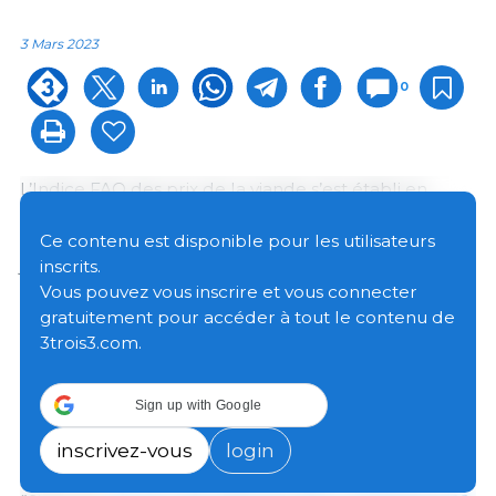
3 Mars 2023
0
L’Indice FAO des prix de la viande s’est établi en
moyenne à 112,0 points en février, soit un niveau très
légèrement plus bas (0,1 point et 0,1 pour cent) qu’en
Ce contenu est disponible pour les utilisateurs
janvier et une valeur inférieure de 1,9 point (1,7 pour
inscrits.
cent) à celle d’il y a un an.
Vous pouvez vous inscrire et vous connecter
gratuitement pour accéder à tout le contenu de
3trois3.com.
En février, les prix internationaux de la viande de
volaille ont accusé leur huitième mois consécutif de
baisse, sous l’effet d’une offre mondiale abondante
Sign up with Google
et d’une demande à l’importation moins soutenue,
malgré les épidémies de grippe aviaire qui sévissent
inscrivez-vous
login
dans plusieurs des principaux pays producteurs. En