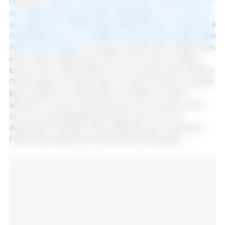
revanche,
les prix internationaux de la viande porcine
ont augmenté, du fait des inquiétudes sur le marché
suscitées par la faible disponibilité de porcs destinés à
l’abattage dans un contexte de hausse de la demande
interne en Europe.
Par ailleurs, après avoir baissé sans
interruption depuis juin 2022, les prix de la viande
bovine sont restés stables, car la reprise des achats à
l’importation, en particulier en Asie du Nord, a plutôt
bien équilibré la demande mondiale et l’offre
actuelle. Les prix internationaux de la viande ovine
ont eux aussi globalement peu évolué, car la
demande mondiale était suffisante pour absorber
l’offre abondante en provenance d’Australie.