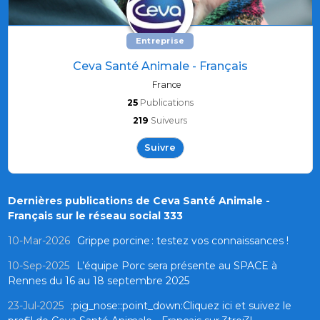
Entreprise
Ceva Santé Animale - Français
France
25
Publications
219
Suiveurs
Suivre
Dernières publications de Ceva Santé Animale -
Français sur le réseau social 333
10-Mar-2026
Grippe porcine : testez vos connaissances !
10-Sep-2025
L’équipe Porc sera présente au SPACE à
Rennes du 16 au 18 septembre 2025
23-Jul-2025
:pig_nose::point_down:Cliquez ici et suivez le