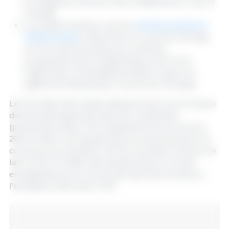
fourragères comme le foin, utilisées pour nourrir
le bétail.
Le troisième facteur est lié à
d'autres pressions
inflationnistes
, notamment le coût de l'énergie,
car les mesures prises pour éliminer
progressivement la dépendance de l'UE à
l'égard des combustibles fossiles russes ont
également fait grimper les prix de l'énergie.
Les données d'Eurostat indiquent que le prix moyen
des produits agricoles dans leur ensemble
(production) dans l'UE a augmenté de 24 % entre
2021 et 2022. Les hausses de prix les plus fortes ont
concerné les céréales (+45 %), les œufs (+43 %) et le
lait (+31 %). En effet, des hausses de prix ont été
enregistrées pour tous les groupes de produits, à
l'exception des fruits (-3 %).