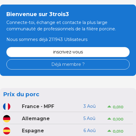
Bienvenue sur 3trois3
Connecte-toi, échange et contacte la plus large
communauté de professionnels de la filière porcine.
Nous sommes déjà 211943 Utilisateurs
inscrivez-vous
Déjà membre ?
Prix du porc
France - MPF
3 Aoû
0,010
Allemagne
5 Aoû
0,100
Espagne
6 Aoû
0,010