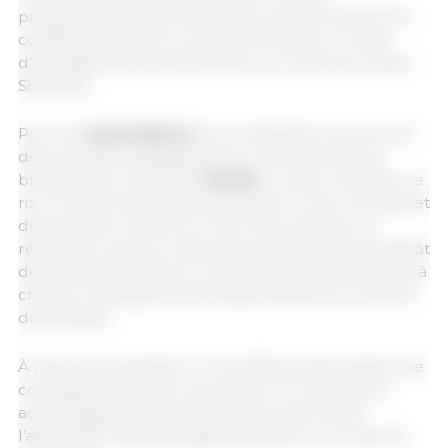
préparations à base de tomate, les chocolats et les
confiseries suivront un système fondé sur l’ordre
d’enregistrement des licences sur le portail unique
Siscomex.
Pour les
exportations
, les contingents concernent
des produits stratégiques pour les exportations
brésiliennes, comme la
viande
, le sucre, l’éthanol, le
riz, le maïs et ses dérivés, ainsi que le miel, les œufs et
des boissons comme le rhum et la cachaça. La
répartition suivra le même principe d’ordre de dépôt
des demandes, dans le respect des limites propres à
chaque contingent et des disponibilités au moment
de l’analyse.
À l’issue de l’opération, un Certificat d’autorisation de
contingent Mercosur sera délivré. Ce document
accompagnera la marchandise et permettra
l’application des avantages tarifaires sur le marché