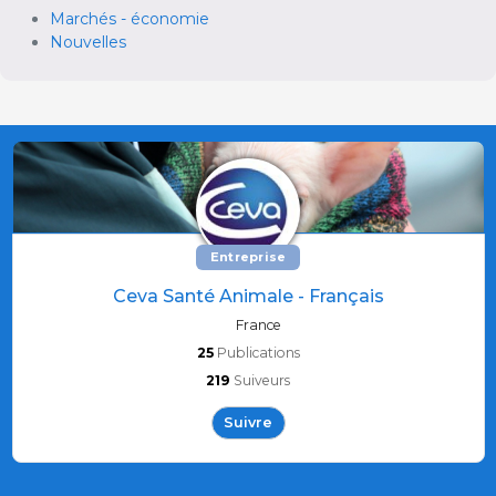
Marchés - économie
Nouvelles
Entreprise
Ceva Santé Animale - Français
France
25
Publications
219
Suiveurs
Suivre