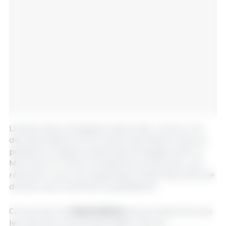
L’impact des contingents reste limité : environ 4 %
des exportations et 0,3 % des importations.
Dans la
pratique, la majeure partie des échanges entre le
Mercosur et l’Union européenne se fera avec une
réduction, voire une suppression totale des droits de
douane, sans restrictions quantitatives.
Concernant les
importations
, des produits tels que
les véhicules, les produits laitiers, l’ail, les