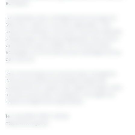
européen.
La répartition des contingents entre les pays du
Mercosur reste en cours de négociation. Tant
qu’aucune décision commune n’aura été adoptée,
chaque pays continuera d’appliquer ses propres
procédures, sans modifier les volumes totaux
échangés ni le droit d’accès aux avantages prévus
par l’accord.
Pour les produits non soumis à des contingents,
l’accès aux préférences tarifaires dépendra
uniquement du respect des règles d’origine. Dans
les cas soumis à des contingents, ces exigences
resteront également applicables.
1er mai 2026 / MDIC / Brésil.
https://www.gov.br