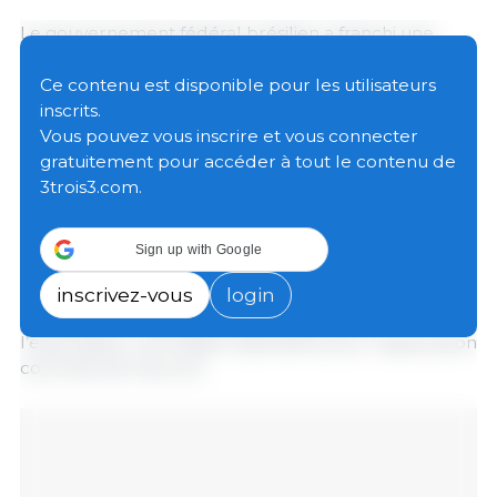
Le gouvernement fédéral brésilien a franchi une
nouvelle étape dans la mise en œuvre de l’accord
Mercosur-Union européenne en définissant les
Ce contenu est disponible pour les utilisateurs
règles permettant l’utilisation des contingents
inscrits.
tarifaires dans les échanges bilatéraux.
Vous pouvez vous inscrire et vous connecter
gratuitement pour accéder à tout le contenu de
3trois3.com.
Avec la publication, le 1er mai, des ordonnances du
Secrétariat au commerce extérieur (Secex) du
ministère du Développement, de l’Industrie, du
Sign up with Google
Commerce et des Services (MDIC), le pays dispose
désormais de lignes directrices claires pour
inscrivez-vous
login
l’utilisation des quotas à l’importation et à
l’exportation, une étape essentielle pour l’application
concrète de l’accord.