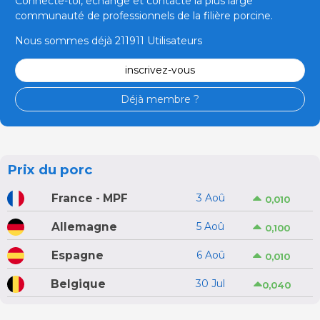
Connecte-toi, échange et contacte la plus large
communauté de professionnels de la filière porcine.
Nous sommes déjà 211911 Utilisateurs
inscrivez-vous
Déjà membre ?
Prix du porc
France - MPF
3 Aoû
0,010
Allemagne
5 Aoû
0,100
Espagne
6 Aoû
0,010
Belgique
30 Jul
0,040