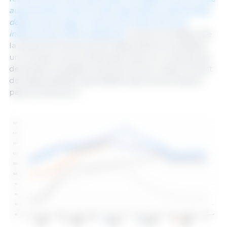
augmentation des prix des exportations allemandes
depuis que le pays a retrouvé le statut de zone
indemne de la fièvre aphteuse
. Les prix mondiaux de
la viande de bovins se sont appréciés et ont atteint
un nouveau record historique, dans un contexte de
demande mondiale soutenue et d’un resserrement
des disponibilités exportables dans les principaux
pays producteurs.