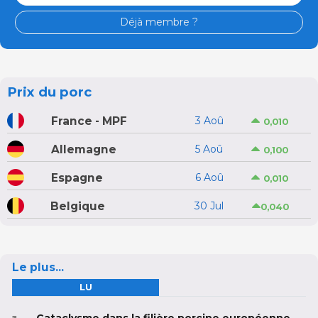
Déjà membre ?
Prix du porc
France - MPF
3 Aoû
0,010
Allemagne
5 Aoû
0,100
Espagne
6 Aoû
0,010
Belgique
30 Jul
0,040
Le plus...
LU