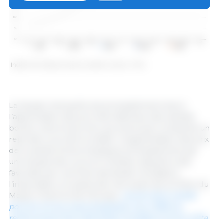
Indice FAO des prix de la viande. Source : FAO.
La hausse mensuelle est principalement due à
l’appréciation des prix internationaux des viandes
bovine, ovine et porcine, qui a plus que compensé un
repli des cours de la volaille. L’augmentation des prix
de la viande d’ovins s’explique principalement par
une hausse des cours en Océanie, laquelle a été
favorisée par une forte demande mondiale à
l’importation, en particulier de la part de la Chine, du
Moyen-Orient et de l’Europe.
Les prix de la viande
porcine ont eux aussi progressé, sous l’effet du
renforcement de la demande mondiale et d’une nette