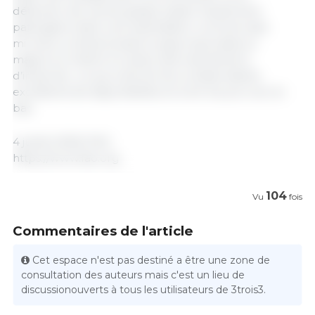
détection de cas de grippe aviaire hautement
pathogène dans une exploitation commerciale
mi‑mai a conduit plusieurs pays importateurs
majeurs à mettre en place des interdictions
d’importer, ce qui a donné lieu à d’abondants
excédents de disponibilités et a tiré les prix vers le
bas.
4 juillet 2025/ FAO.
https://www.fao.org
104
Vu
fois
Commentaires de l'article
Cet espace n'est pas destiné a être une zone de
consultation des auteurs mais c'est un lieu de
discussionouverts à tous les utilisateurs de 3trois3.