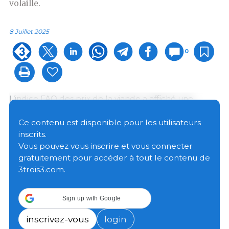
volaille.
8 Juillet 2025
0
L’indice FAO des prix de la viande a affiché une
valeur moyenne de 124,6 points en mai, soit une
hausse de 1,6 point (1,3 pour cent) par rapport à la
Ce contenu est disponible pour les utilisateurs
valeur révisée d’avril et de 7,9 points (6,8 pour cent)
inscrits.
par rapport à son niveau d’il y a un an.
Vous pouvez vous inscrire et vous connecter
gratuitement pour accéder à tout le contenu de
3trois3.com.
Sign up with Google
inscrivez-vous
login