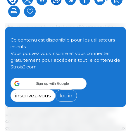
Des représentants de huit pays d’Amérique latine se
sont réunis à Madrid du 18 au 22 mai 2026 pour
examiner les systèmes de contrôle officiel,
Ce contenu est disponible pour les utilisateurs
d’évaluation des risques et les limites maximales de
inscrits.
résidus (LMR) applicables aux aliments d’origine
Vous pouvez vous inscrire et vous connecter
animale destinés à l’Union européenne. L’activité a
gratuitement pour accéder à tout le contenu de
été organisée par l’Agence espagnole de sécurité
3trois3.com.
alimentaire et de nutrition (AESAN) avec le soutien
financier de la Banque de développement
Sign up with Google
d’Amérique latine et des Caraïbes (CAF).
inscrivez-vous
login
Cet échange revêt une importance particulière pour
le secteur porcin régional, car plusieurs des pays
participants considèrent l’Union européenne
comme l’un de leurs marchés prioritaires, où les
contrôles des résidus biologiques et médicamenteux