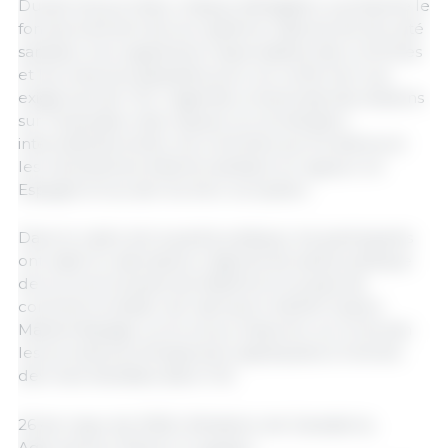
Durant les journées, chaque délégation a présenté le
fonctionnement de son système national de sécurité
sanitaire, les organismes responsables des contrôles
et les mesures adoptées pour se conformer aux
exigences de l’UE. L’agenda comprenait des sessions
sur l’évaluation des risques, la coordination
interinstitutionnelle, les contrôles aux frontières et
les mécanismes d’alerte sanitaire en vigueur en
Espagne et au sein du bloc européen.
Dans le cadre de la partie pratique, les participants
ont visité le Laboratoire régional de santé publique
de la Communauté de Madrid et le poste de
contrôle frontalier de l’aéroport Adolfo Suárez
Madrid-Barajas, où ils ont pu observer sur le terrain
les procédures d’inspection appliquées à l’entrée
des marchandises dans l’UE.
26 de mayo de 2026 | Ministerio de Ganadería,
Agricultura y Pesca | Uruguay |