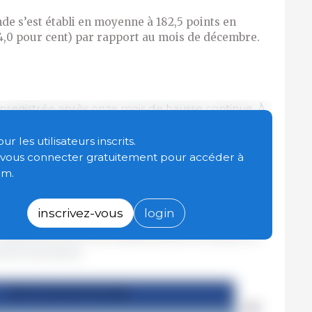
nde s’est établi en moyenne à 182,5 points en
t 4,0 pour cent) par rapport au mois de décembre.
 enregistrée après onze mois de hausse continue. À
e 22,4 points (14,0 pour cent) par rapport au mois
 Les cours de toutes les catégories de viande
 les utilisateurs inscrits.
 en janvier, le retrait le plus important étant à
t vous connecter gratuitement pour accéder à
vine, suivie de la viande bovine, de la viande
om.
ille, qui ont subi le contrecoup d’une réduction
Chine et en Extrême-Orient, après d’abondantes
inscrivez-vous
login
n outre, les importantes disponibilités à
e viande porcine et de viande bovine, ont pesé sur
nières semaines.