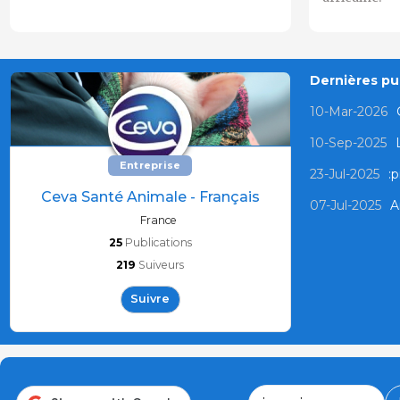
Dernières pub
10-Mar-2026
10-Sep-2025
Entreprise
23-Jul-2025
:p
Ceva Santé Animale - Français
07-Jul-2025
A
France
25
Publications
219
Suiveurs
Suivre