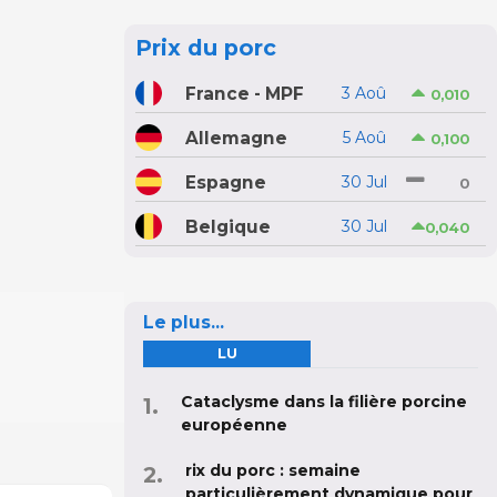
Prix du porc
France - MPF
3 Aoû
0,010
Allemagne
5 Aoû
0,100
Espagne
30 Jul
0
Belgique
30 Jul
0,040
Le plus...
LU
Cataclysme dans la filière porcine
européenne
rix du porc : semaine
particulièrement dynamique pour