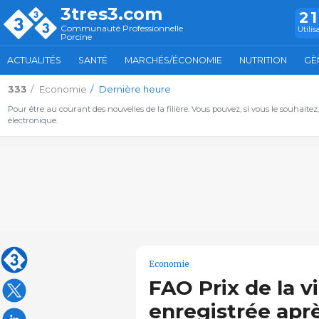
3tres3.com
2
Communauté Professionnelle
Utilis
Porcine
ACTUALITÉS
SANTÉ
MARCHÉS/ÉCONOMIE
NUTRITION
GÈ
333
Economie
Dernière heure
Pour être au courant des nouvelles de la filière. Vous pouvez, si vous le souhaitez
électronique.
Economie
FAO Prix de la v
enregistrée apr