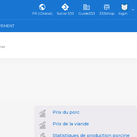
FR (Global)
Social 333
Guide333
333shop
login
IPEMENT
rier
Prix du porc
Prix de la viande
Statistiques de production porcine