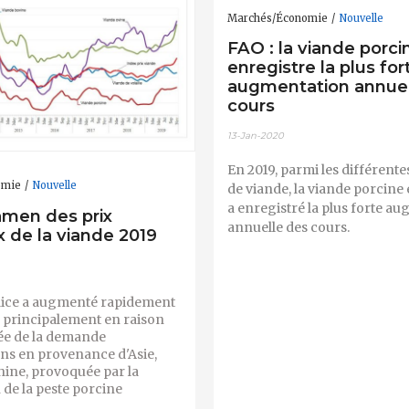
Marchés/Économie
Nouvelle
FAO : la viande porci
enregistre la plus for
augmentation annuel
cours
13-Jan-2020
En 2019, parmi les différente
omie
Nouvelle
de viande, la viande porcine e
a enregistré la plus forte a
amen des prix
annuelle des cours.
 de la viande 2019
ndice a augmenté rapidement
n, principalement en raison
ée de la demande
ns en provenance d'Asie,
hine, provoquée par la
de la peste porcine