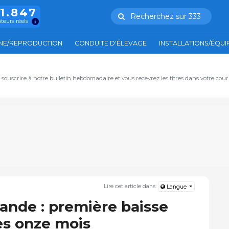
11.847
Recherchez sur 333
ateurs réels
NE/REPRODUCTION
CONDUITE D'ÉLEVAGE
INSTALLATIONS/ÉQU
, souscrire à notre bulletin hebdomadaire et vous recevrez les titres dans votre cour
Lire cet article dans:
Langue
iande : première baisse
ès onze mois