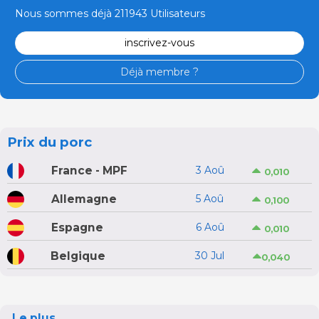
Nous sommes déjà 211943 Utilisateurs
inscrivez-vous
Déjà membre ?
Prix du porc
France - MPF
3 Aoû
0,010
Allemagne
5 Aoû
0,100
Espagne
6 Aoû
0,010
Belgique
30 Jul
0,040
Le plus...