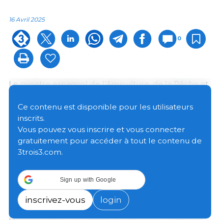
16 Avril 2025
0
Le ministre espagnol de l’Agriculture, de la Pêche et
de l’Alimentation, Luis Planas, et la ministre de
l’Administration générale des douanes de Chine, Sun
Ce contenu est disponible pour les utilisateurs
Meijun, ont signé un nouveau protocole
inscrits.
d’exportation porcine vers le pays asiatique, dans le
Vous pouvez vous inscrire et vous connecter
cadre du voyage officiel actuellement effectué en
gratuitement pour accéder à tout le contenu de
Chine par le président du gouvernement espagnol.
3trois3.com.
Ce nouveau protocole porcin permettra d’élargir la
Sign up with Google
liste des produits autorisés à l’exportation depuis
l’Espagne. En effet, le tout premier produit espagnol
inscrivez-vous
login
exporté vers la Chine est la viande porcine. En 2024,