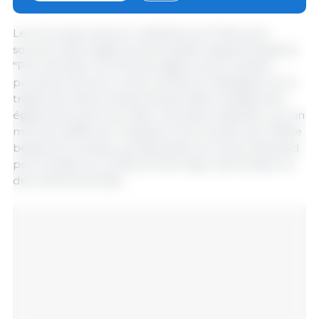
Les morceaux de porc destinés à la Chine sont
soumis à des exigences de qualité supplémentaires.
"Par exemple, les Chinois exigent que la viande
provienne de porcs nés et élevés en Belgique, et le
traitement des produits d'exportation belges doit
également avoir lieu dans une pièce séparée ou à un
moment différent", explique Joris Coenen de l'Office
belge de la viande, qui fait partie du Centre flamand
pour la Mise sur le Marché de l'Agro-alimentaire et
de la Pêche (VLAM).