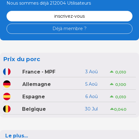
Nous sommes déjà 212004 Utilisateurs
inscrivez-vous
Déjà membre ?
Prix du porc
France - MPF
3 Aoû
0,010
Allemagne
5 Aoû
0,100
Espagne
6 Aoû
0,010
Belgique
30 Jul
0,040
Le plus...