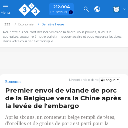
212.004
Utilisateurs
Menu
333
Economie
Dernière heure
Pour être au courant des nouvelles de la filière. Vous pouvez, si vous le
souhaitez, souscrire à notre bulletin hebdomadaire et vous recevrez les titres
dans votre courrier électronique.
Lire cet article dans:
Langue
Economie
Premier envoi de viande de porc
de la Belgique vers la Chine après
la levée de l'embargo
Après six ans, un conteneur belge rempli de têtes,
d'oreilles et de groins de porc est parti pour la