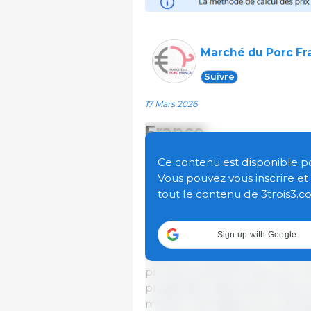
Marché du Porc Fr
Suivre
17 Mars 2026
France
MPF : première hausse de l
Ce contenu est disponible pour
Vous pouvez vous inscrire e
La première hausse de l’année
tout le contenu de 3trois3.c
attendu par les acteurs de la f
comme le point de bascule en
Sign up with Google
porcs et une raréfaction de l’
différent cette année : l’offre
provient plutôt de l’aval, qui
progression saisonnière des pr
montrer des signaux de redres