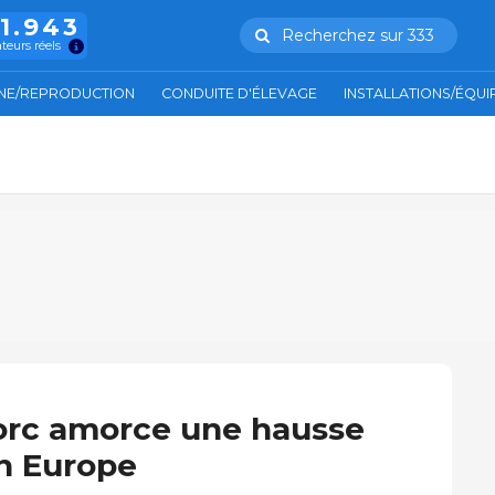
11.943
Recherchez sur 333
ateurs réels
NE/REPRODUCTION
CONDUITE D'ÉLEVAGE
INSTALLATIONS/ÉQU
orc amorce une hausse
en Europe