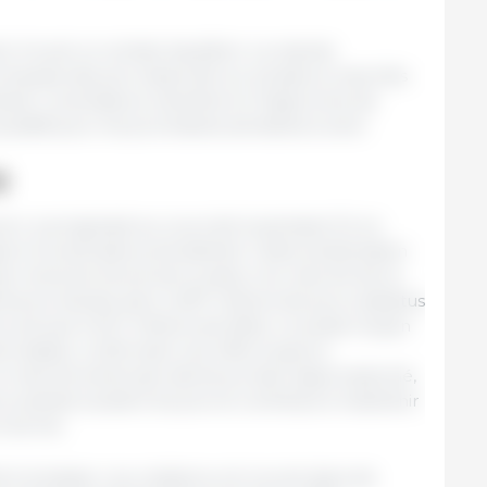
r trouvé un certain équilibre. La reprise
a hausse des prix observée sur plusieurs marchés
exte. La tendance s’améliore à l’approche de
ositifs pour les prochaines semaines à venir.
e
orc a progressé au cours de la semaine 10, en
port à la semaine précédente. Cette amélioration
ar la bonne tenue de la valeur du marché de la
demeure élevée avec 2,497 millions de porcs abattus
ul annuel à 23,7 millions de têtes. Le poids moyen
nt stable, confirmant une offre toujours
le marché américain demeure bien approvisionné,
a viande soutient les prix et contribue à maintenir
t terme.
 à la baisse. Les cotations ont reculé dans de