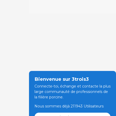
Bienvenue sur 3trois3
Connecte-toi, échange et contacte la plus
large communauté de professionnels de
la filière porcine.
Nous sommes déjà 211943 Utilisateurs