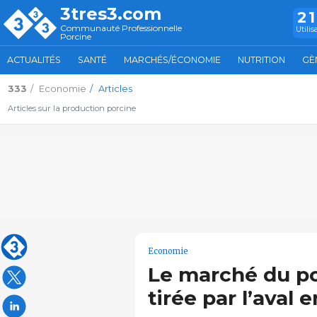
3tres3.com
2
Communauté Professionnelle
Utilis
Porcine
ACTUALITÉS
SANTÉ
MARCHÉS/ÉCONOMIE
NUTRITION
GÈ
333
Economie
Articles
Articles sur la production porcine
Economie
Le marché du p
tirée par l’aval 