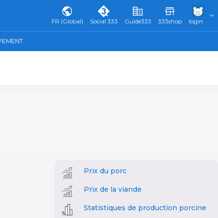
FR (Global)
Social 333
Guide333
333shop
login
IPEMENT
Prix du porc
Prix de la viande
Statistiques de production porcine