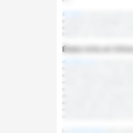
En Italie
, le marché semble avoi
progressive des abattages et l
étrangers ont amélioré le cont
Pâques, avec des signaux plus p
États-Unis et Chin
Aux États-Unis
, le marché du p
hausse d’environ 1,7 % par rap
est principalement soutenue p
viande. L’activité d’abattage 
sur la semaine, portant le cum
des carcasses reste relativeme
abondante. Dans l’ensemble, 
mais la fermeté du marché de l
une dynamique positive à cour
Le
marché chinois
reste orienté