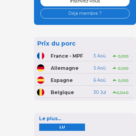
inscrivez-vous
Déjà membre ?
Prix du porc
France - MPF
3 Aoû
0,010
Allemagne
5 Aoû
0,100
Espagne
6 Aoû
0,010
Belgique
30 Jul
0,040
Le plus...
LU