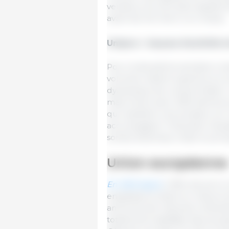
vendeurs se sont ainsi rapidem
avant de s’en tenir à ce niveau.
Uniporc : hausse d’activité 
Pour la deuxième semaine consé
volumes restent supérieurs à ce
dynamique de consommation. 
mais l’écart avec 2025 demeure
qui maintient une pression sur
accompagner l’impulsion haussièr
sorties d’animaux reste le princ
Union européenne
En Allemagne
, l’offre de porc
engraisseurs étant en mesure 
annonces de réduction d’activi
totalement satisfaite dans plusi