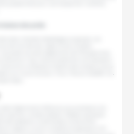
ent positionnés pour une hausse de 1 centime,
et baisse des poids
cutive, l’activité d’abattage progresse. Les
ux de l’an dernier, signe d’une certaine
Les poids reculent également de 100 grammes,
 d’environ 1 kg. C’est précisément cet indicateur
 l’amont et complique la tâche des vendeurs pour
e sur le prix du porc. Pour l’heure, fluidifier les
ipal enjeu.
s reste légèrement inférieure aux prévisions, les
de reporter certains départ. Malgré quelques
té des abattoirs, la demande ne peut être
eurs régions. Le prix conseillé progresse à 1,70