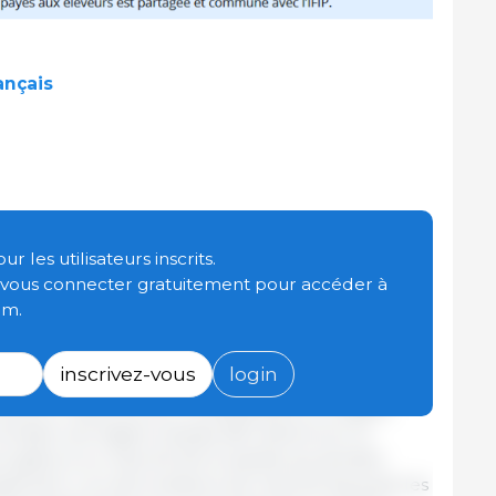
ançais
’année
 les utilisateurs inscrits.
t vous connecter gratuitement pour accéder à
 constitue toujours un moment symbolique, très
om.
ilière, car elle est généralement considérée
tre une phase de résorption des excédents de
inscrivez-vous
login
offre. Néanmoins, le scénario est quelque peu
 de porcs reste encore conséquente et le signal
 concède une légère hausse afin d’amorcer la
ix grâce à un marché de la viande qui semble
sement. Lors de la séance de marché de jeudi, les