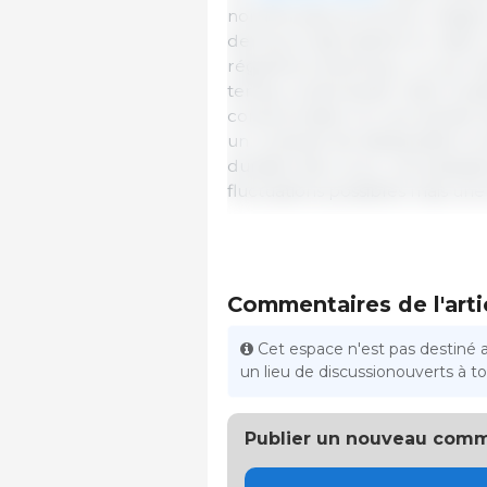
nombreuses provinces, malgré 
demeure abondante en raison d
régulières d’animaux, ce qui m
temps, la demande reste modér
consommation et une activité
un contexte de déséquilibre en
durable des cours. Les analys
fluctuations possibles mais un
Commentaires de l'arti
Cet espace n'est pas destiné 
un lieu de discussionouverts à tou
Publier un nouveau comm