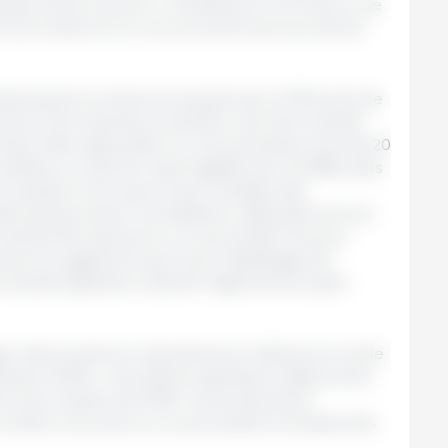
 hausse du prix du porc complique le commerce de
ncore atone et un recours ponctuel aux stocks
essé après la chute provoquée par la PPA près de
environ 30 centimes a entraîné une forte activité
is l’offre disponible. En cinq semaines, plus de 20
efois, le marché reste fragilisé par les difficultés
a viande en Europe et par la baisse des
tidumping chinois. Les abattoirs, disposant encore
ctivement des porcs, ce qui soutient les prix.
uent et suggèrent que le pic d’abattage est
activité appelée à ralentir légèrement avant
age reste soutenue mais demeure inférieure à celle
anque d’offre. Les poids progressent légèrement
urs aux niveaux de 2025. Les producteurs
 retenir leurs porcs, ce qui soutient la hausse des