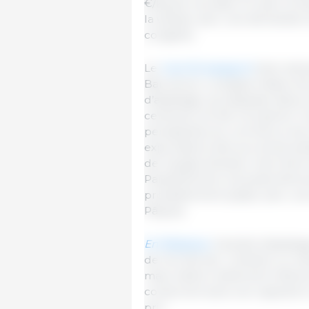
€/kg de carcasse. En aval, la
la viande, avec une demande e
congelés.
Le
marché espagnol
s’est redr
Barcelone. La baisse initiale d’
d’abattage, qui dépasse désorma
centimes ont été récupérés. Tout
persistantes du commerce de l
exportations liée aux droits an
de marges élevées, cherchent a
Parallèlement, les poids dimin
probablement passé, avec une 
Pâques.
En Belgique,
l’activité d’abatt
de l’an dernier, révélant un m
mais restent nettement inférie
conservent ainsi une capacité à
prix.