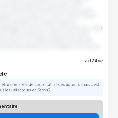
quelques ajustements ponctuels. L’offre
’un niveau élevé de production et de sorties
aintient une pression sur les prix. Dans le même
ée, pénalisée par la saison basse de
 d’abattage prudente. Le marché évolue donc dans
tre offre et demande, limitant toute reprise
tes évoquent une phase d’ajustement avec des
e dynamique globale encore fragile à court terme.
178
Vu
fois
cle
a être une zone de consultation des auteurs mais c'est
s les utilisateurs de 3trois3.
entaire