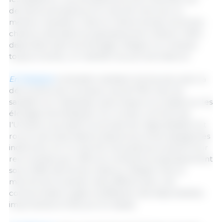
dernières semaines et le marché retrouve un
meilleur équilibre. Dans le même temps, les fortes
chaleurs devraient progressivement réduire l’offre
disponible dans les élevages. Malgré ce contexte
toujours tendu, un maintien du prix est observé.
En Espagne
, la situation sanitaire évolue peu avec la
découverte de nouveaux cas de PPA chez les
sangliers en Catalogne, sans impact à ce stade sur les
élevages domestiques. Sur le plan commercial,
l’Ukraine a accepté le principe de régionalisation et
rouvre ses importations depuis les zones espagnoles
indemnes. Sur le marché, les poids poursuivent leur
recul tandis que l’offre se contracte progressivement
sous l’effet des fortes chaleurs. Malgré cela, le
marché de la viande reste difficile avec une
consommation jugée insuffisante, des disponibilités
importantes et des prix en baisse.