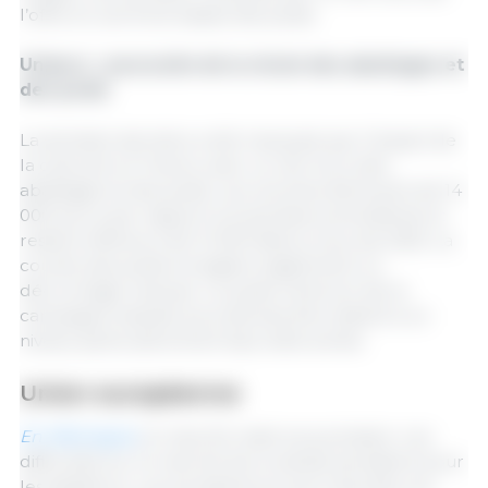
l’offre et une forte baisse des poids.
Uniporc : poursuite de la chute des abattages et
des poids
La semaine dernière a été marquée par l’impact de
la canicule en France, avec un net recul des
abattages et des poids. Les volumes diminuent de 14
000 porcs par rapport à la semaine précédente et
restent inférieurs de 12 000 têtes à ceux de 2025. La
courbe des poids enregistre également un
décrochage marqué. Le poids minimum de la
campagne estivale pourrait ainsi être atteint à un
niveau particulièrement bas cette année.
Union européenne
En Allemagne
, le marché reste sous pression. Les
difficultés sur le marché de la viande persistent pour
les abatteurs. Les excédents se sont résorbés ces