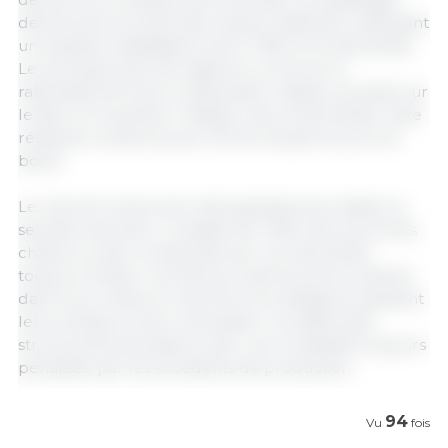
demeurent proches des niveaux habituels, traduisant
un équilibre satisfaisant entre l’offre et la demande.
Le principal point de vigilance concerne le
ralentissement de la restauration rapide, qui pèse sur
le flanc et le jambon. Malgré cela, la demande reste
résiliente, soutenue par la forte hausse du prix du
bœuf.
Le marché chinois est resté globalement stable la
semaine dernière. La baisse de l’offre liée aux fortes
chaleurs a été compensée par une demande
toujours limitée. Les éleveurs demeurent prudents
dans leurs mises en marché et les abatteurs ajustent
leurs achats au strict nécessaire. Les difficultés
structurelles persistent, avec une rentabilité toujours
pénalisée par les excédents de production.
94
Vu
fois