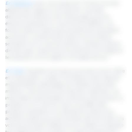
En Belgique
, avec une hausse de 7 % des volumes
abattus par rapport à l’an dernier, les poids
demeurent inférieurs de 1,36 kg, signe que les
éleveurs anticipent un marché plus difficile. Les
fortes chaleurs observées actuellement devraient
accentuer ce phénomène dans les prochaines
semaines. Sur le marché intérieur, plusieurs pièces
de découpe, notamment les poitrines, les longes et
les épaules, ont enregistré une baisse de prix.
En Italie,
l’équilibre est toujours précaire entre l’offre
et la demande. La saison touristique a bien débuté
mais bénéficie davantage aux viandes importées
meilleur marché qu’à la production nationale. Les
importations allemandes continuent d’accentuer la
pression sur le marché. Face à ces difficultés,
plusieurs opérateurs ont décidé de réduire leur
activité à quatre jours par semaine afin de limiter les
volumes produits. Malgré tout la cotation progresse
très légèrement, envoyant un signal quelque peu