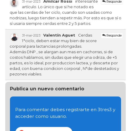
Amilcar Rossi
interesante
Responde
31-mar-2023
artículo. Lo único que si he notado es
que las cerdas de 1er ciclo, cuando son usadas como
nodrizas, luego tienden a repetir más. Por esto es que sí o
sí usaria siempre cerdas entre 2 y 5 partos.
Valentín Aguet
Cerdas
Responde
31-mar-2023
1°ciclo, deben estar muy bien de score
corporal para lactancias prolongadas.
Además DNP , se alargan aun mas en cachorras, si de
costos hablamos, sin dudas que elegir una odriza, de +5
partos, es lo ideal, por produccion lactea, y descarte por
edad, con buena condicion corporal , N°de destetados y
pezones viables.
Publica un nuevo comentario
Para comentar debes registrarte en 3tres3 y
acceder como usuario.