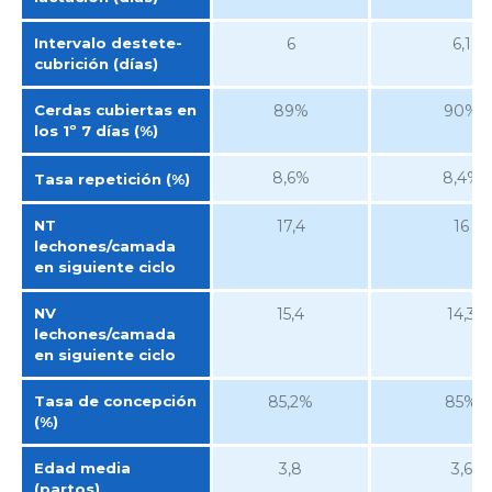
Intervalo destete-
6
6,1
cubrición (días)
Cerdas cubiertas en
89%
90%
los 1º 7 días (%)
8,6%
8,4%
Tasa repetición (%)
NT
17,4
16
lechones/camada
en siguiente ciclo
NV
15,4
14,3
lechones/camada
en siguiente ciclo
Tasa de concepción
85,2%
85%
(%)
Edad media
3,8
3,6
(partos)