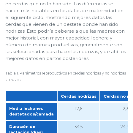
en cerdas que no lo han sido. Las diferencias se
hacen más notables en los datos de maternidad en
el siguiente ciclo, mostrando mejores datos las
cerdas que vienen de un destete donde han sido
nodrizas. Esto podría deberse a que las madres con
mejor historial, con mayor capacidad lechera y
número de mamas productivas, generalmente son
las seleccionadas para hacerlas nodrizas, y de ahí los
mejores datos en partos posteriores.
Tabla 1. Parámetros reproductivos en cerdas nodrizas y no nodrizas
2017-2021
Cerdas nodrizas
Cerdas no no
Cerdas nodrizas
Cerdas no no
Media lechones
12,6
12,3
destetados/camada
Duración de
34,5
24,9
lactación (días)