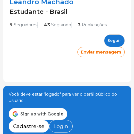
Leandro Machado
Estudante - Brasil
9
Seguidores
43
Seguindo
3
Publicações
Seguir
Enviar mensagem
Você deve estar "logado" para ver o perfil público do
usuário
Cadastre-se
Login