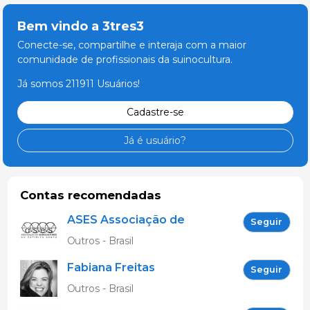
Bem vindo a 3tres3
Conecte-se, compartilhe e interaja com a maior
comunidade de profissionais da suinocultura.
Já somos 211911 Usuários!
Cadastre-se
Já é usuário?
Contas recomendadas
ASES Associação de
Seguir
Suinocultores do ES
Outros - Brasil
Fabiana Freitas
Seguir
Outros - Brasil