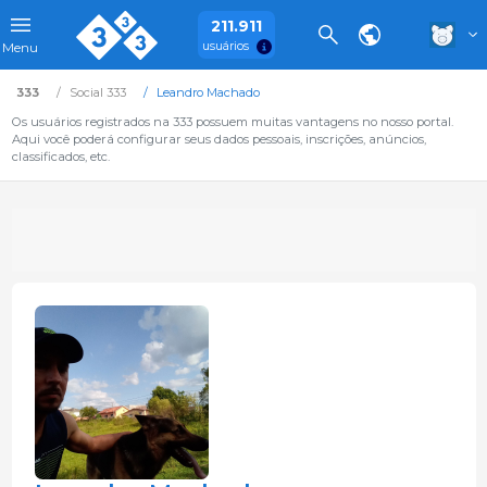
211.911
usuários
Menu
333
Social 333
Leandro Machado
Os usuários registrados na 333 possuem muitas vantagens no nosso portal.
Aqui você poderá configurar seus dados pessoais, inscrições, anúncios,
classificados, etc.