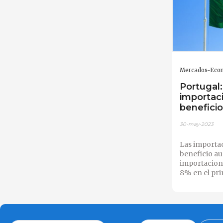
Mercados-Eco
Portugal
importac
benefici
30-may-2023
Las importa
beneficio a
importacion
8% en el pri