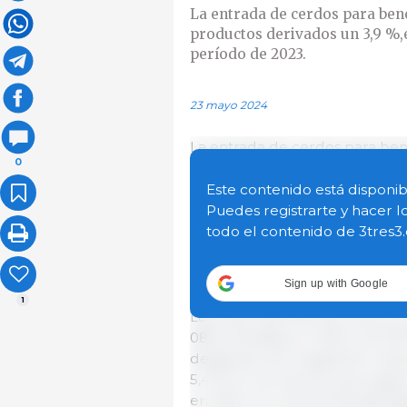
La entrada de cerdos para ben
productos derivados un 3,9 %,
período de 2023.
23 mayo 2024
La entrada de cerdos para bene
0
2024 respecto al mismo períod
pasado a 245 751 cabezas este 
Este contenido está disponib
pasando de 23 755 toneladas (
Puedes registrarte y hacer l
(peso medio 107,7 kg) este año
todo el contenido de 3tres3
mucho más pesados ​​que el año
últimos 2 o 3 años en términos
Sign up with Google
1
Las importaciones de carne y 
083 toneladas en 2023 a 25 016
desglosan de la siguiente man
5,4 % en los insumos que pasa
en 2024. En carnes frescas/ref