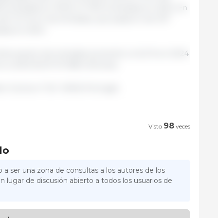
6 toneladas en 2023 a 17 813 toneladas en 2024. En
l 12,1 % en las entradas, que pasaron de 337
das en 2024.
a facturación de entradas aumentó un 6,2 % en 2024
o a 2023 (EUR 131 968 millones).
r Suínos nº 20- SIMA/ Portugal.
98
Visto
veces
lo
 a ser una zona de consultas a los autores de los
n lugar de discusión abierto a todos los usuarios de