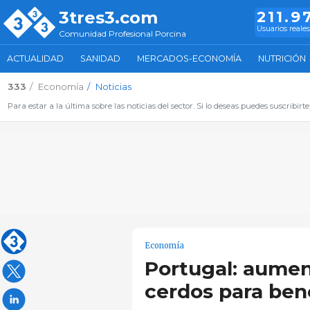
3tres3.com
211.9
Usuarios reale
Comunidad Profesional Porcina
ACTUALIDAD
SANIDAD
MERCADOS-ECONOMÍA
NUTRICIÓN
333
Economía
Noticias
Para estar a la última sobre las noticias del sector. Si lo deseas puedes suscribirte
Economía
Portugal: aumen
cerdos para ben