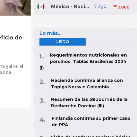
México - Nacional
7 ago
0,060
Lo más...
ficio de
LEÍDO
Requerimientos nutricionales en
porcinos: Tablas Brasileñas 2024
rtugal en el
(I)
a una
Hacienda confirma alianza con
Topigs Norsvin Colombia
Resumen de las 58 Journés de la
Recherche Porcine (III)
Finlandia confirma su primer caso
de PPA