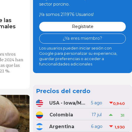
sector porcino.
¡Ya somos 211976 Usuarios!
 las
imales
Regístrate
¿Ya eres miembro?
Los usuarios pueden iniciar sesión con
Google para personalizar su experiencia,
es vivos
guardar preferencias o acceder a
 de 2024 han
funcionalidades adicionales
as que las
21 %.
Precios del cerdo
USA - Iowa/Minnesota
5 ago
0,940
Colombia
17 jul
31
Argentina
6 ago
1,930