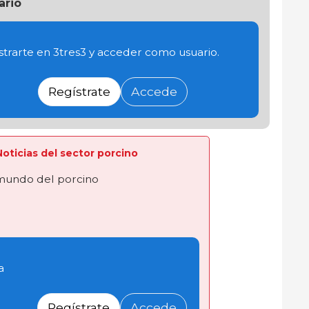
ario
trarte en 3tres3 y acceder como usuario.
Regístrate
Accede
 Noticias del sector porcino
 mundo del porcino
a
Regístrate
Accede