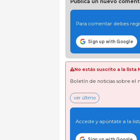
Publica un nuevo coment
Para comentar debes regis
No estás suscrito a la lista
Boletín de noticias sobre el
ver último
Accede y apúntate a la list