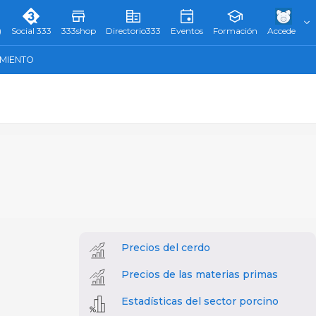
)
Social 333
333shop
Directorio333
Eventos
Formación
Accede
AMIENTO
Precios del cerdo
Precios de las materias primas
Estadísticas del sector porcino