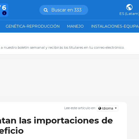
76
Buscar en 333
s
ES (Latam
GENÉTICA-REPRODUCCIÓN
MANEJO
INSTALACIONES-EQUIP
 a nuestro boletín semanal y recibirás los titulares en tu correo electrónico.
Lee este artículo en:
Idioma
tan las importaciones de
eficio