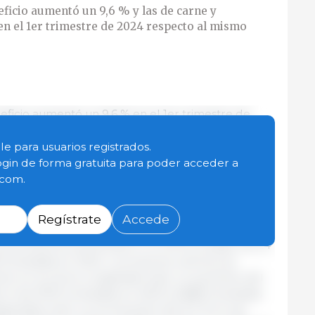
eficio aumentó un 9,6 %
y las de carne y
en el 1er trimestre de 2024 respecto al mismo
ficio aumentó un 9,6 % en el 1er trimestre de
o de 2023, pasando de 224 318 cabezas el año
año. En cuanto al peso total, aumentó un 11,6 %,
le para usuarios registrados.
peso medio 105,9 kg) en 2023 a 26.466 toneladas
ogin de forma gratuita para poder acceder a
. Por lo tanto, en 2024 entraron más cerdos y
.com.
 pasado, lo que ha sido una tendencia en los
 de peso medio de los cerdos.
Regístrate
Accede
sus productos aumentaron un 3,9 %, al pasar de 24
 toneladas en 2024. Los insumos cárnicos se
era: en la carne congelada hubo un aumento del
ron de 6750 toneladas en 2023 a 6.889 toneladas
rigeradas hubo un incremento del 6,7 % en las