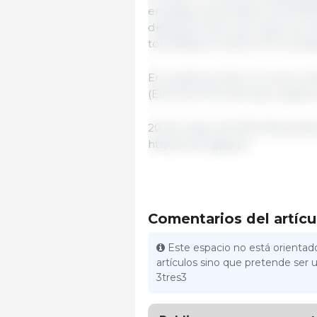
entradas, alcanzando las 16 99
despojos hubo una reducción de
toneladas en 2023 a 314 tonela
En cuanto al valor en euros, l
(EUR 140 179 millones) respect
20 de mayo de 2024/ Newslette
http://www.gpp.pt
Comentarios del artícu
Este espacio no está orientado
artículos sino que pretende ser u
3tres3