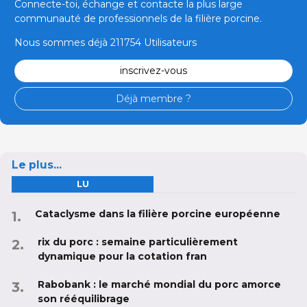
Connecte-toi, échange et contacte la plus large
communauté de professionnels de la filière porcine.
Nous sommes déjà 211754 Utilisateurs
inscrivez-vous
Déjà membre ?
Le plus...
LU
Cataclysme dans la filière porcine européenne
rix du porc : semaine particulièrement
dynamique pour la cotation fran
Rabobank : le marché mondial du porc amorce
son rééquilibrage