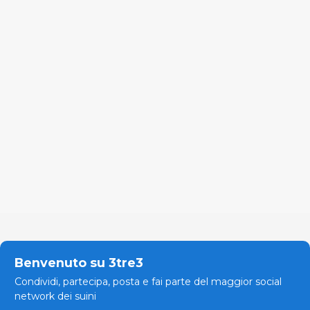
Benvenuto su 3tre3
Condividi, partecipa, posta e fai parte del maggior social
network dei suini