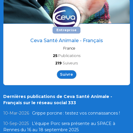
Entreprise
Ceva Santé Animale - Français
France
25
Publications
219
Suiveurs
Suivre
Dernières publications de Ceva Santé Animale -
Français sur le réseau social 333
10-Mar-2026
Grippe porcine : testez vos connaissances !
10-Sep-2025
L’équipe Porc sera présente au SPACE à
Rennes du 16 au 18 septembre 2025