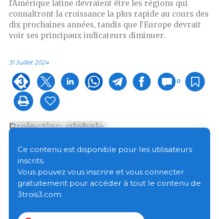
l'Amérique latine devraient être les régions qui
connaîtront la croissance la plus rapide au cours des
dix prochaines années, tandis que l'Europe devrait
voir ses principaux indicateurs diminuer.
31 Juillet 2024
0
Projection globale
La production mondiale de viande de porc
Ce contenu est disponible pour les utilisateurs
atteindrait 131,1 millions de tonnes (Mt) en 2033,
inscrits.
soit une croissance de 7,6 % par rapport à la
Vous pouvez vous inscrire et vous connecter
moyenne estimée entre 2021 et 2023.
gratuitement pour accéder à tout le contenu de
En ce qui concerne le commerce international,
3trois3.com.
les importations et les exportations devraient
s'affaiblir mondialement au cours des dix