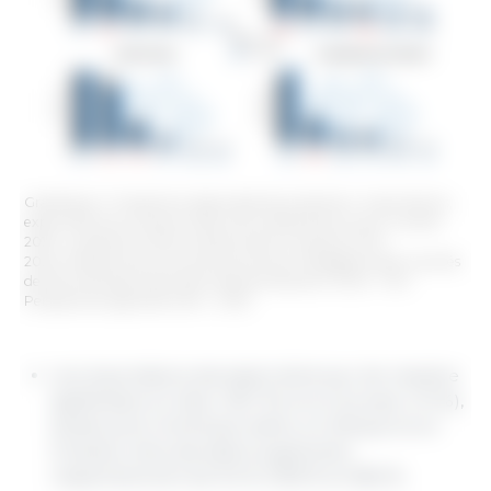
Graphique 2. Projections régionales de production, importations,
exportations et consommation de viande de porc pour l'année
2033 - projections 2033 variations de la moyenne 2021 -
2023. Préparé par le Service Economie et Intelligence des marchés
de 333 Amérique latine selon des données de l'OCDE - FAO
Perspectives agricoles 2024 - 2033.
Les importations devraient diminuer de manière
significative en Asie (-18,7 %) et en Europe (-15 %),
tandis qu'en Amérique latine, en Afrique et en
Océanie, elles devraient augmenter
respectivement de 9,3 %, 93,8 % et 28,6 %.