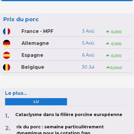
Prix du porc
France - MPF
3 Aoû
0,010
Allemagne
5 Aoû
0,100
Espagne
6 Aoû
0,010
Belgique
30 Jul
0,040
Le plus...
LU
Cataclysme dans la filière porcine européenne
rix du porc : semaine particulièrement
dynamique pour la cotation fran