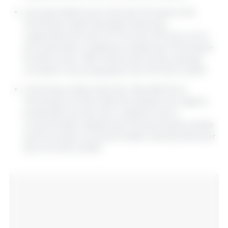
Les exportations porcines de l'Europe et de
l'Amérique latine devraient diminuer
respectivement de 14,7 % et de 12,6 % au cours
de la période considérée, tandis que l'Amérique
du Nord, avec 4,83 millions de tonnes, devrait
connaître une progression de 1,6 % d'ici à 2033.
L'Amérique latine (20,2 %), l'Asie (8,5 %) et
l'Amérique du Nord (8,2 %) seraient les régions
présentant les taux de croissance de la
consommation apparente les plus élevés, tandis
qu'en Europe, la consommation devrait diminuer
de 2,4 % d'ici à 2033.