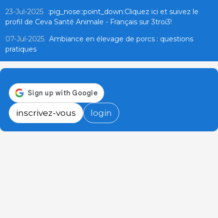
23-Jul-2025
:pig_nose::point_down:Cliquez ici et suivez le
profil de Ceva Santé Animale - Français sur 3troi3!
07-Jul-2025
Ambiance en élevage de porcs : questions
pratiques
inscrivez-vous
login