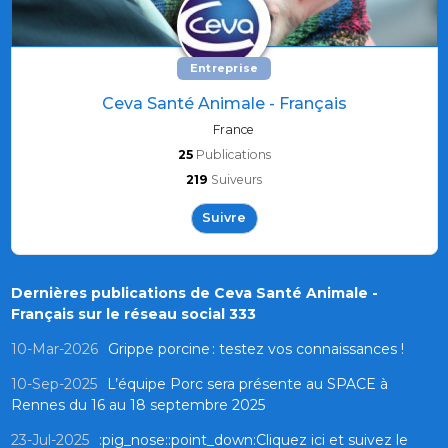
Entreprise
Ceva Santé Animale - Français
France
25
Publications
219
Suiveurs
Suivre
Dernières publications de Ceva Santé Animale -
Français sur le réseau social 333
10-Mar-2026
Grippe porcine : testez vos connaissances !
10-Sep-2025
L’équipe Porc sera présente au SPACE à
Rennes du 16 au 18 septembre 2025
23-Jul-2025
:pig_nose::point_down:Cliquez ici et suivez le