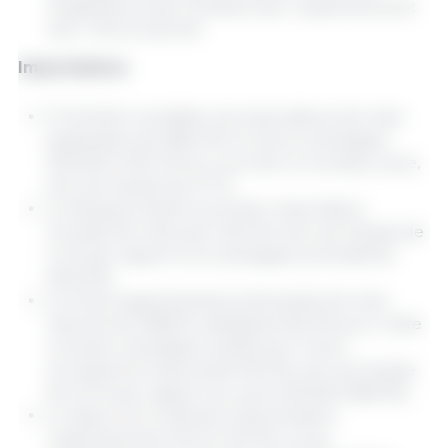
l’Argentine et de l’Ukraine avec respectivement
43,0 ; 37,0 et 22,0 Mt.
Importations
À l’échelle mondiale, les importations de maïs
passeraient de 186,2 Mt lors de la campagne
2024/25 à 193,1 Mt au cours de ce nouveau cycle,
soit une hausse de 3,7 %.
Le Mexique serait le premier importateur
mondial de maïs avec 26,3 Mt, soit une hausse de
1,4 % par rapport à la campagne précédente
(25,9 Mt).
La Chine augmenterait sa demande de maïs
importé de 338,8 %, atteignant 8,0 Mt pour cette
nouvelle campagne, tandis que l’Union
européenne importerait 19,5 Mt, soit une hausse
de 4,0 % par rapport au cycle 2024/25 (18,8 Mt).
Le Japon et le Vietnam importeraient
respectivement 15,5 et 13,5 Mt, ce qui