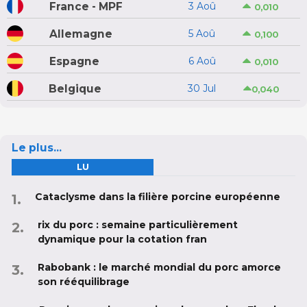
France - MPF
3 Aoû
0,010
Allemagne
5 Aoû
0,100
Espagne
6 Aoû
0,010
Belgique
30 Jul
0,040
Le plus...
LU
Cataclysme dans la filière porcine européenne
rix du porc : semaine particulièrement
dynamique pour la cotation fran
Rabobank : le marché mondial du porc amorce
son rééquilibrage