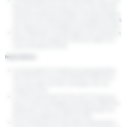
Le Brésil serait le premier exportateur avec 115,0
Mt, soit 11,5 % de plus que lors du cycle 2024/25
(103,1 Mt), tandis que les États-Unis exporteraient
41,9 Mt, ce qui représenterait une baisse de 18,2 %
par rapport à la campagne précédente (51,2 Mt).
Pour l’Argentine, les exportations sont estimées à
8,3 Mt, soit une hausse de 4,8 % par rapport au
cycle précédent (7,9 Mt).
Importations
Les importations mondiales de soja passeraient
de 179,2 Mt lors du cycle 2024/25 à 185,6 Mt au
cours de cette nouvelle campagne, soit une
hausse de 3,6 %.
La Chine importerait 112,0 Mt, soit 3,7 % de plus
que lors de la campagne précédente (108,0 Mt),
tandis que l’Union européenne atteindrait 14,0
Mt, soit une baisse de 4,8 % (14,7 Mt).
Pour le Mexique, les importations atteindraient