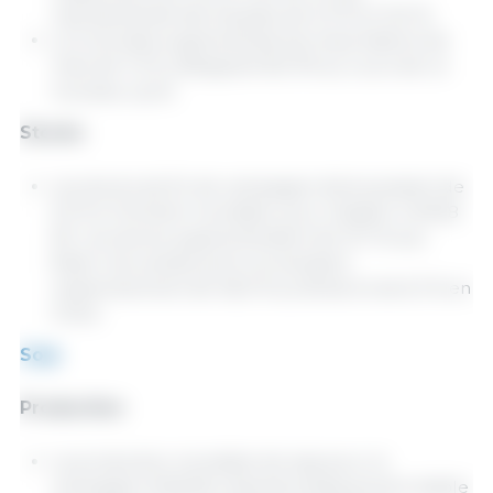
représenterait des hausses de 0,3 % et 12,5 %.
La Colombie augmenterait ses importations de
maïs de 7,2 %, atteignant 8,0 Mt au cours de ce
nouveau cycle.
Stocks
Les stocks de fin de campagne diminueraient de
0,5 % à l’échelle mondiale, pour s’établir à 294,8
Mt. Les stocks augmenteraient de 37,1 % aux
États-Unis, tandis qu’ils reculeraient
respectivement de 46,0 % au Brésil et de 6,1 % en
Chine.
Soja
Production
La production mondiale de soja pour la
campagne 2025/26 resterait pratiquement stable