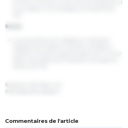
6,7 Mt au cours de ce cycle, soit une hausse de 4,1
% par rapport à la campagne précédente (6,4
Mt).
Stocks
Les stocks finaux de l’oléagineux resteraient
pratiquement stables à l’échelle mondiale, à
124,8 Mt. Les stocks augmenteraient de 7,7 % aux
États-Unis, tandis qu’ils resteraient inchangés au
Brésil à 37,7 Mt.
Rédaction 333/ États-Unis.
https://apps.fas.usda.gov/
Commentaires de l'article