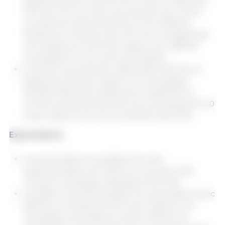
301,2 Mt. De son côté, la production de l’Union
européenne diminuerait de 4,7 % à 56,8 Mt,
tandis que l’Ukraine, avec 30,7 Mt, enregistrerait
une hausse de 14,6 % par rapport aux 26,8 Mt
consolidées lors du cycle précédent.
Au Brésil, la production atteindrait 132,0 Mt, en
baisse de 2,9 % par rapport à la campagne
2024/25 (136,0 Mt), tandis qu’en Argentine la
récolte avoisinerait 52,0 Mt, soit une hausse de 4,0
% par rapport au cycle précédent (50,0 Mt).
Exportations
Les exportations mondiales de maïs
augmenteraient de 10,8 % au cours de cette
nouvelle campagne, atteignant 207,3 Mt.
Les États-Unis domineraient les exportations avec
83,8 Mt, en hausse de 15,5 % par rapport à la
campagne précédente, suivis du Brésil, de