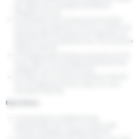
par rapport à la campagne précédente,
atteignant 427,4 Mt.
Les estimations des récoltes sud-américaines
montrent une hausse de 4,3 % pour le Brésil, qui
atteindrait 180,0 Mt, tandis qu’en Argentine une
baisse de 6,1 % est attendue, avec une production
estimée à 48,0 Mt.
Le Paraguay augmenterait sa production de 17,6
% par rapport à la campagne 2024/25 (10,2 Mt),
atteignant une récolte de 12,0 Mt.
Aux États-Unis, la récolte est estimée à 116,0 Mt,
soit une baisse de 2,6 % par rapport au cycle
précédent (119,0 Mt).
Exportations
Les exportations mondiales de soja
augmenteraient de 1,6 % au cours de cette
nouvelle campagne, atteignant 187,2 Mt.