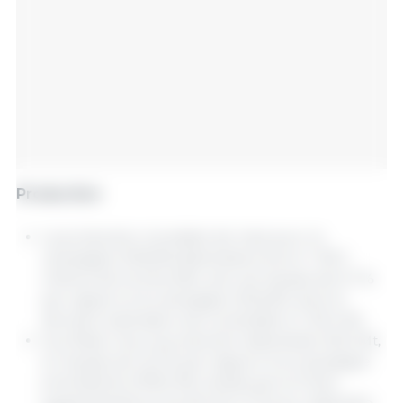
Production
La production mondiale de maïs pour la
campagne 2025/26 atteindrait environ 1 301,1
millions de tonnes (Mt), soit une hausse de 5,7 %
par rapport à la campagne 2024/25, dont la
dernière estimation est consolidée à 1 231,4 Mt.
Aux États-Unis, la production atteindrait 432,3 Mt,
en hausse de 14,3 % par rapport à la campagne
précédente (378,3 Mt), tandis que la Chine
augmenterait sa récolte de 2,1 % pour atteindre