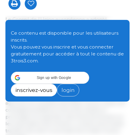
Le Conseil de l'Union européenne a adopté
définitivement les deux règlements mettant en
œuvre les engagements tarifaires prévus dans la
Ce contenu est disponible pour les utilisateurs
déclaration conjointe UE–États-Unis du 21 août 2025,
inscrits.
achevant ainsi le processus législatif et réaffirmant
Vous pouvez vous inscrire et vous connecter
l'engagement de l'Union en faveur d'une relation
gratuitement pour accéder à tout le contenu de
commerciale transatlantique stable et prévisible.
3trois3.com.
Les nouvelles dispositions suppriment les derniers
Sign up with Google
droits de douane appliqués par l'UE aux produits
industriels américains, accordent un accès
inscrivez-vous
login
préférentiel à certains produits de la mer et produits
agricoles non sensibles des États-Unis au moyen de
contingents tarifaires et de droits réduits, et
prolongent la suspension des droits de douane sur
les importations de homard, y compris les produits
transformés, selon le principe de la nation la plus