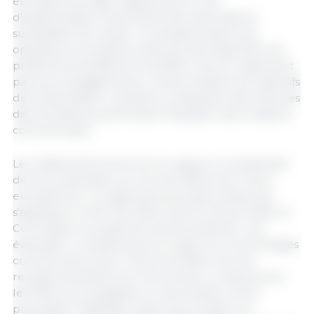
européenne d'agir rapidement en cas
d'augmentation importante des importations
susceptible de causer un préjudice grave aux
opérateurs européens, ainsi que de suspendre les
préférences tarifaires si les États-Unis ne respectent
pas leurs engagements, compromettent les objectifs
de la déclaration conjointe ou adoptent des mesures
discriminatoires perturbant l'équilibre des relations
commerciales.
Les règlements entreront en vigueur le lendemain
de leur publication au Journal officiel de l'Union
européenne. Le règlement principal cessera de
s'appliquer à la fin de 2029. Avant le 30 juin 2029, la
Commission européenne devra présenter une
évaluation complète de son impact sur les échanges
commerciaux entre l'UE et les États-Unis, les
recettes douanières et l'économie, y compris pour
les PME, accompagnée, le cas échéant, d'une
proposition législative visant à prolonger son