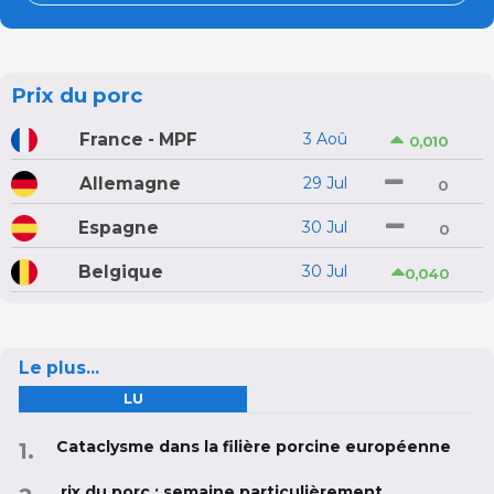
Prix du porc
France - MPF
3 Aoû
0,010
Allemagne
29 Jul
0
Espagne
30 Jul
0
Belgique
30 Jul
0,040
Le plus...
LU
Cataclysme dans la filière porcine européenne
rix du porc : semaine particulièrement