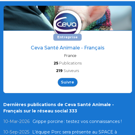
Entreprise
Ceva Santé Animale - Français
France
25
Publications
219
Suiveurs
Suivre
Dernières publications de Ceva Santé Animale -
Français sur le réseau social 333
10-Mar-2026
Grippe porcine : testez vos connaissances !
10-Sep-2025
L’équipe Porc sera présente au SPACE à