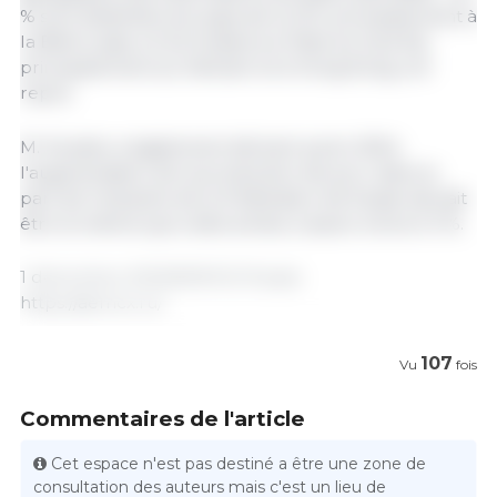
% sont destinées aux pays de la CEI, principalement à
la Biélorussie, et les livraisons à l'Asie du Sud-Est,
principalement au Vietnam et à Hong Kong, ont
repris.
M. Kovalev a également déclaré qu'en 2024,
l'augmentation de la production de porc dans la
part de l'industrie de la Fédération de Russie devrait
être la même que cette année, à savoir environ 5 %.
1 décembre 2023/AEMCX/ Russie.
https://aemcx.ru/
107
Vu
fois
Commentaires de l'article
Cet espace n'est pas destiné a être une zone de
consultation des auteurs mais c'est un lieu de