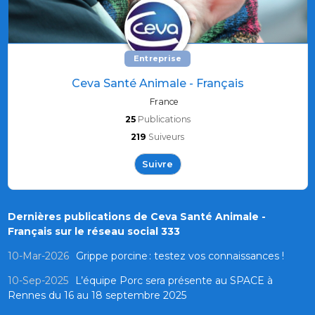
Entreprise
Ceva Santé Animale - Français
France
25
Publications
219
Suiveurs
Suivre
Dernières publications de Ceva Santé Animale -
Français sur le réseau social 333
10-Mar-2026
Grippe porcine : testez vos connaissances !
10-Sep-2025
L’équipe Porc sera présente au SPACE à
Rennes du 16 au 18 septembre 2025