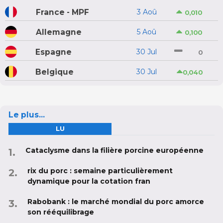
France - MPF
3 Aoû
0,010
Allemagne
5 Aoû
0,100
Espagne
30 Jul
0
Belgique
30 Jul
0,040
Le plus...
LU
Cataclysme dans la filière porcine européenne
rix du porc : semaine particulièrement
dynamique pour la cotation fran
Rabobank : le marché mondial du porc amorce
son rééquilibrage