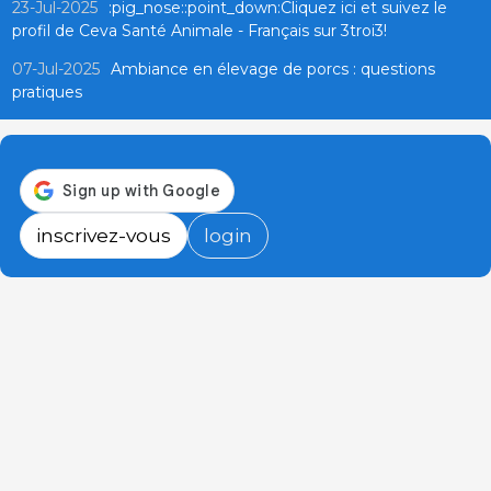
23-Jul-2025
:pig_nose::point_down:Cliquez ici et suivez le
profil de Ceva Santé Animale - Français sur 3troi3!
07-Jul-2025
Ambiance en élevage de porcs : questions
pratiques
inscrivez-vous
login