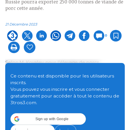
Russie pourra exporter 250 000 tonnes de viande de
porc cette année.
21 Décembre 2023
0
Selon M. Kovalev, pour l'élevage de porcs,
l'exportation est la seule possibilité de
développement. Cette année, contrairement à
Ce contenu est disponible pour les utilisateurs
l'année dernière où une baisse de 10 à 15 % avait été
inscrits.
enregistrée, les exportations ont augmenté de
Vous pouvez vous inscrire et vous connecter
manière significative. En général, on s'attend à ce
gratuitement pour accéder à tout le contenu de
qu'elles atteignent un chiffre d'environ 250 000
3trois3.com.
tonnes, soit plus de 5 % de la production russe.
Sign up with Google
Selon sa présentation, en neuf mois, les exportations
russes de viande de porc ont été multipliées par 1,6,