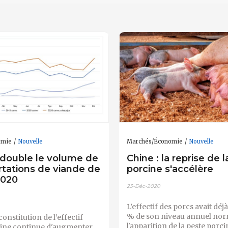
omie
Nouvelle
Marchés/Économie
Nouvelle
 double le volume de
Chine : la reprise de la
rtations de viande de
porcine s'accélère
2020
23-Déc-2020
L’effectif des porcs avait déjà
% de son niveau annuel nor
onstitution de l’effectif
l'apparition de la peste porci
Chine continue d'augmenter