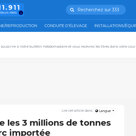
11.911
Recherchez sur 333
ateurs réels
NE/REPRODUCTION
CONDUITE D'ÉLEVAGE
INSTALLATIONS/ÉQU
, souscrire à notre bulletin hebdomadaire et vous recevrez les titres dans votre cour
Lire cet article dans:
Langue
 les 3 millions de tonnes
rc importée