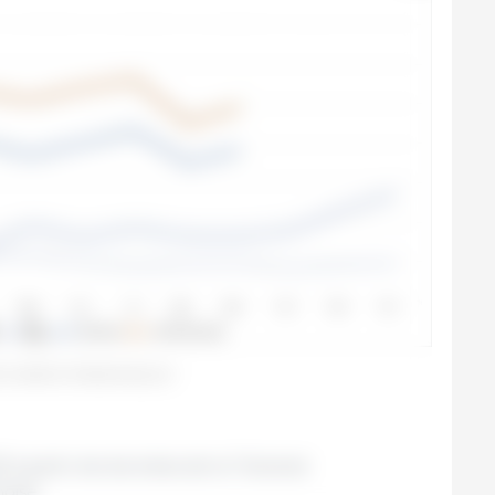
e viande et d'abats de porc
à partir de données de la "General
oise.