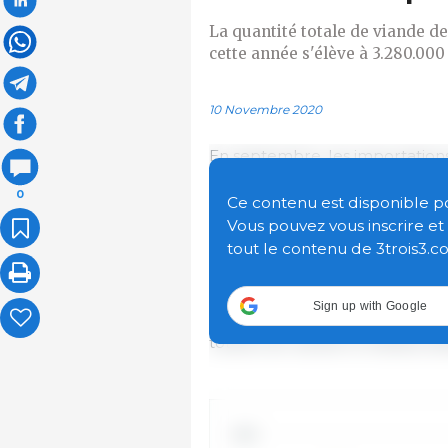
La quantité totale de viande d
cette année s'élève à 3.280.000
10 Novembre 2020
En septembre, les importations
tonnes, ce qui porte à 3.280.0
0
importée au cours des 9 premi
Ce contenu est disponible pour
une augmentation de 147 % par
Vous pouvez vous inscrire e
même période l'année dernière
tout le contenu de 3trois3.c
Si l'on tient également compte 
Sign up with Google
septembre est de 490.000 tonn
totales de viande et d'abats at