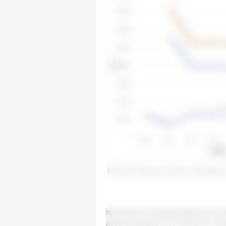
Évolution des exportations chinoises d
Novembre 2020/ Rédaction 333 
Administration of Customs" chin