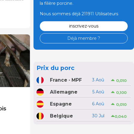
la filière porcine.
Nous sommes déjà 211911 Utilisateurs
inscrivez-vous
Déjà membre ?
Prix du porc
France - MPF
3 Aoû
0,010
Allemagne
5 Aoû
0,100
Espagne
6 Aoû
0,010
ois
Belgique
30 Jul
0,040