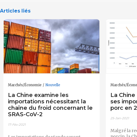
Articles liés
Marchés/Économie
Nouvelle
Marchés/Écon
La Chine examine les
La Chine
importations nécessitant la
ses impo
chaîne du froid concernant le
porc en 
SRAS-CoV-2
25-Jan-2021
17-Fév-2021
Malgré la rec
porcin, la 
Les importations de viande seront