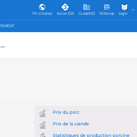
FR (Global)
Social 333
Guide333
333shop
login
IPEMENT
rier
Prix du porc
Prix de la viande
Statistiques de production porcine