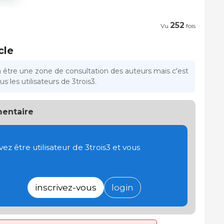
252
Vu
fois
cle
a être une zone de consultation des auteurs mais c'est
s les utilisateurs de 3trois3.
entaire
 être utilisateur de 3trois3 et vous
inscrivez-vous
login