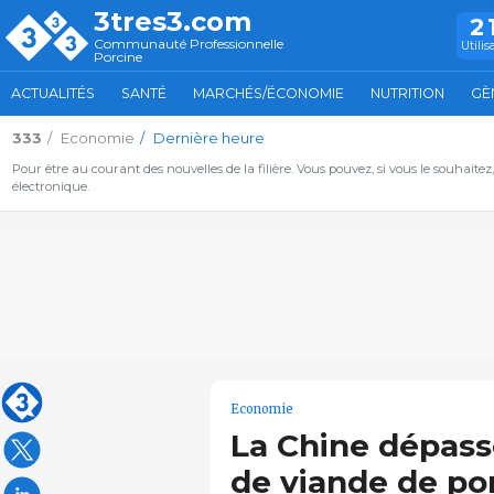
3tres3.com
2
Communauté Professionnelle
Utilis
Porcine
ACTUALITÉS
SANTÉ
MARCHÉS/ÉCONOMIE
NUTRITION
GÈ
333
Economie
Dernière heure
Pour être au courant des nouvelles de la filière. Vous pouvez, si vous le souhaitez
électronique.
Economie
La Chine dépasse
de viande de po