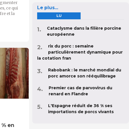
augmenter
Le plus...
es, ce qui
fre et la
LU
Cataclysme dans la filière porcine
européenne
rix du porc : semaine
particulièrement dynamique pour
la cotation fran
Rabobank : le marché mondial du
porc amorce son rééquilibrage
Premier cas de parvovirus du
renard en Flandre
L'Espagne réduit de 36 % ses
importations de porcs vivants
5 % en