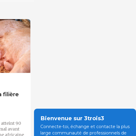
 filière
Bienvenue sur 3trois3
 atteint 90
Connecte-toi, échange et contacte la plus
mal avant
large communauté de professionnels de
ne africaine