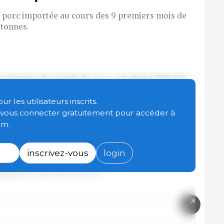
e porc importée au cours des 9 premiers mois de
 tonnes.
 chinoises de viande de porc ont atteint 380.000
00 tonnes la quantité totale de viande de porc
ers mois de cette année. Ce chiffre représente
 les utilisateurs inscrits.
 rapport à la quantité importée au cours de la
t vous connecter gratuitement pour accéder à
 (1.325.700 tonnes).
om.
des abats, le chiffre total des importations en
inscrivez-vous
login
es. Jusqu'à présent cette année, les importations
teignent 4.320.000 tonnes.