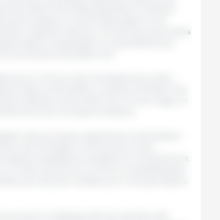
ents offrent de solides garanties à l’industrie
les perturbations commerciales grâce à une
eillance régulière des flux commerciaux permettra
augmentation préjudiciable ou potentiellement
 en provenance des États-Unis.
ement à l’UE les outils nécessaires pour faire
rant dans la Déclaration conjointe UE-États-Unis.
ment définies, ils permettront à l’UE de réagir en
ellement ses concessions tarifaires.
isation des principaux objectifs de la Déclaration
ntenir des échanges commerciaux et des
s stables, équitables, prévisibles et mutuellement
 à un renforcement du commerce transatlantique
nes de réduction tarifaire pour les exportations
 poursuivre le dialogue afin de résoudre des