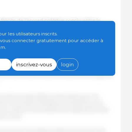
licite de l’accord politique conclu entre le
eil de l’UE sur
deux règlements supprimant
nsemble des produits industriels américains et
 les utilisateurs inscrits.
u marché à certains produits agricoles et de la
t vous connecter gratuitement pour accéder à
uits
porcins
, conformément aux engagements pris
om.
njointe UE-États-Unis du 21 août 2025.
inscrivez-vous
login
 seront désormais soumis à l’adoption formelle du
eil dans les prochaines semaines afin de garantir
ccordé aux exportations américaines par ces
 les produits nécessaires à l’industrie et aux
 coûteux et plus facilement disponibles, sans
e l’Union.
rmément à la pratique habituelle des accords