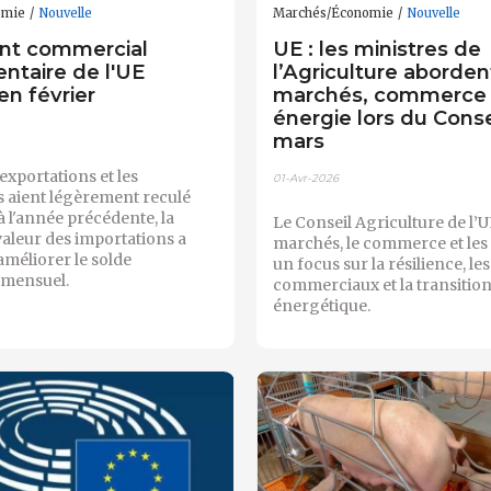
omie
Nouvelle
Marchés/Économie
Nouvelle
nt commercial
UE : les ministres de
ntaire de l'UE
l’Agriculture aborden
 en février
marchés, commerce 
énergie lors du Conse
mars
exportations et les
01-Avr-2026
s aient légèrement reculé
à l'année précédente, la
Le Conseil Agriculture de l’U
 valeur des importations a
marchés, le commerce et les 
améliorer le solde
un focus sur la résilience, le
 mensuel.
commerciaux et la transitio
énergétique.