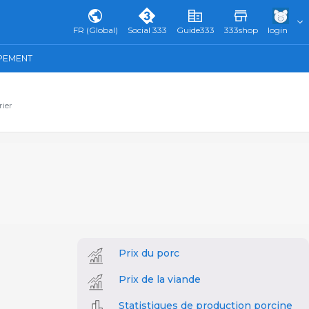
FR (Global)
Social 333
Guide333
333shop
login
IPEMENT
rier
Prix du porc
Prix de la viande
Statistiques de production porcine