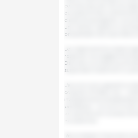
commerciaux de l’UE, les règlem
européenne face à d’éventuel
clause de sauvegarde. La surv
une réaction rapide en cas d’
préjudiciable des exportations
Les règlements fournissent égal
respecter les engagements figu
Dans des circonstances précisé
suspendant totalement ou parti
L’accord conclu garantit la réal
conjointe UE-États-Unis — mai
investissements transatlantique
bénéfiques — et ouvre la voie
en explorant de nouveaux domai
européennes.
Reconnaissant l’importance de