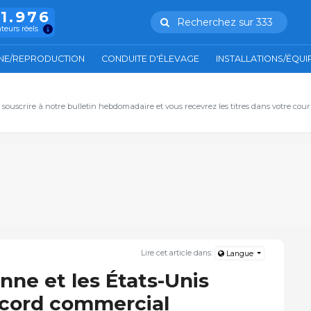
11.976
Recherchez sur 333
ateurs réels
NE/REPRODUCTION
CONDUITE D'ÉLEVAGE
INSTALLATIONS/ÉQU
, souscrire à notre bulletin hebdomadaire et vous recevrez les titres dans votre cour
Lire cet article dans:
Langue
nne et les États-Unis
ccord commercial