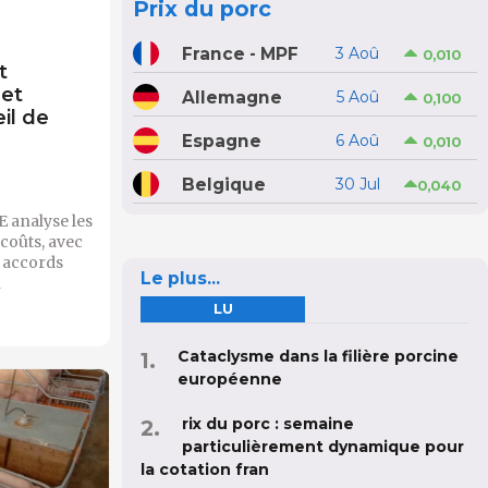
Prix du porc
France - MPF
3 Aoû
0,010
t
et
Allemagne
5 Aoû
0,100
il de
Espagne
6 Aoû
0,010
Belgique
30 Jul
0,040
E analyse les
coûts, avec
s accords
Le plus...
n
LU
Cataclysme dans la filière porcine
européenne
rix du porc : semaine
particulièrement dynamique pour
la cotation fran