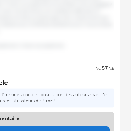
, l’Union européenne et les États-Unis s’engagent
lever les barrières non tarifaires affectant le
aires et des produits agricoles, notamment par
relatives aux certificats sanitaires pour les produits
opéenne / Union européenne.
57
Vu
fois
cle
a être une zone de consultation des auteurs mais c'est
s les utilisateurs de 3trois3.
entaire