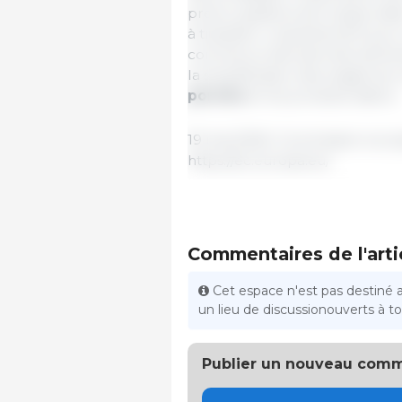
préoccupations de longue date
à travailler conjointement pour 
commerce des denrées aliment
la simplification des exigences 
porcins
et les produits laitiers.
19 mai 2026 / Commission eur
https://ec.europa.eu/
Commentaires de l'arti
Cet espace n'est pas destiné 
un lieu de discussionouverts à tou
Publier un nouveau comm