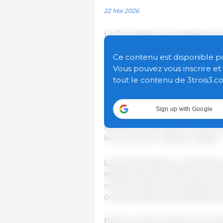
22 Mai 2026
La Commission européenne se fé
Parlement européen et le Cons
les droits de douane
sur l’e
Ce contenu est disponible pour
ouvrant un accès préférentiel a
Vous pouvez vous inscrire e
mer américains, dont les prod
tout le contenu de 3trois3.c
par l’UE dans la Déclaration co
Sign up with Google
Les textes définitifs convenus
Parlement européen et du Cons
leur entrée en vigueur rapide.
L’accès libéralisé au marché a
règlements permettra de rendre
consommateurs européens moins
compromettre les sensibilités d
Dans le même temps, et confo