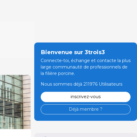
Bienvenue sur 3trois3
Connecte-toi, échange et contacte la plus
large communauté de professionnels de
la filière porcine.
Nous sommes déjà 211976 Utilisateurs
inscrivez-vous
Déjà membre ?