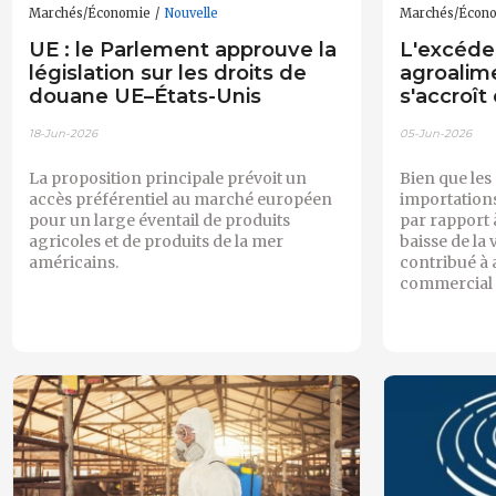
Marchés/Économie
Nouvelle
Marchés/Écon
UE : le Parlement approuve la
L'excéde
législation sur les droits de
agroalime
douane UE–États-Unis
s'accroît
18-Jun-2026
05-Jun-2026
La proposition principale prévoit un
Bien que les 
accès préférentiel au marché européen
importation
pour un large éventail de produits
par rapport 
agricoles et de produits de la mer
baisse de la
américains.
contribué à 
commercial