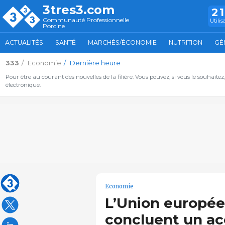
3tres3.com
2
Communauté Professionnelle
Utilis
Porcine
ACTUALITÉS
SANTÉ
MARCHÉS/ÉCONOMIE
NUTRITION
GÈ
333
Economie
Dernière heure
Pour être au courant des nouvelles de la filière. Vous pouvez, si vous le souhaitez
électronique.
Economie
L’Union europée
concluent un a