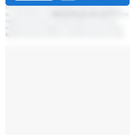
Concernant les
abats porcins
, les importations
trimestrielles se sont élevées à 280 000 tonnes, ce
qui représente une
diminution proche de 10 %
par
rapport au premier trimestre 2025. Les volumes
importés se sont établis à 110 000 tonnes en janvier,
80 000 tonnes en février et 90 000 tonnes en mars.