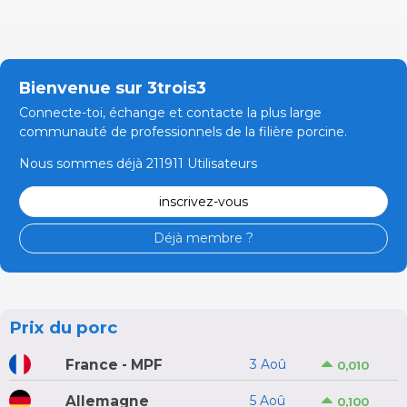
Bienvenue sur 3trois3
Connecte-toi, échange et contacte la plus large
communauté de professionnels de la filière porcine.
Nous sommes déjà 211911 Utilisateurs
inscrivez-vous
Déjà membre ?
Prix du porc
France - MPF
3 Aoû
0,010
Allemagne
5 Aoû
0,100