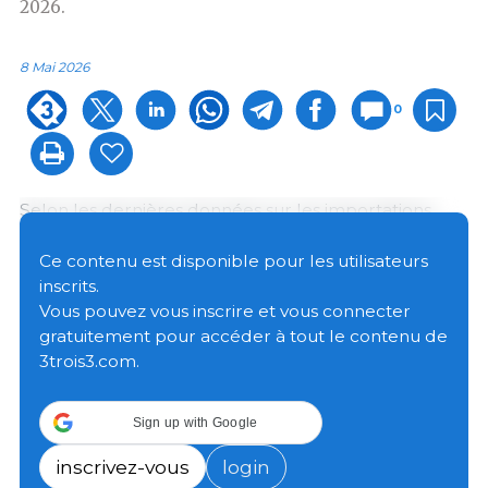
2026.
8 Mai 2026
0
Selon les dernières données sur les importations
chinoises de produits porcins, la Chine a importé 70
000 tonnes de
viande porcine
en janvier 2026. Ce
Ce contenu est disponible pour les utilisateurs
volume est tombé à 50 000 tonnes en février avant
inscrits.
de connaître une légère reprise en mars, avec 60
Vous pouvez vous inscrire et vous connecter
000 tonnes importées. Au total, les importations
gratuitement pour accéder à tout le contenu de
chinoises de viande porcine ont atteint 180 000
3trois3.com.
tonnes au cours du premier trimestre 2026, soit une
baisse de 33 %
par rapport à la même période de
Sign up with Google
l’année précédente.
inscrivez-vous
login