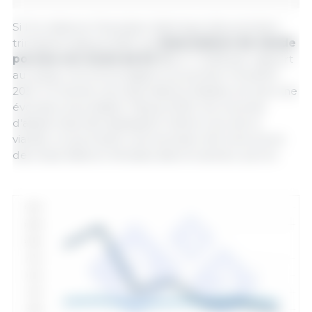
Si l’on observe l’évolution historique des premiers
trimestres depuis 2020, les
importations de viande
porcine ont chuté de 84 %
au T1 2026 par rapport
au niveau record enregistré au premier trimestre
2021. À l’inverse, les importations d’abats ont suivi une
évolution plus stable. Depuis 2024, les volumes
d’abats importés dépassent même ceux de la
viande, ce qui illustre une évolution de la structure
des importations chinoises dans le secteur porcin.