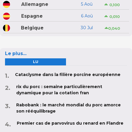
Allemagne
5 Aoû
0,100
Espagne
6 Aoû
0,010
Belgique
30 Jul
0,040
Le plus...
LU
Cataclysme dans la filière porcine européenne
rix du porc : semaine particulièrement
dynamique pour la cotation fran
Rabobank : le marché mondial du porc amorce
son rééquilibrage
Premier cas de parvovirus du renard en Flandre