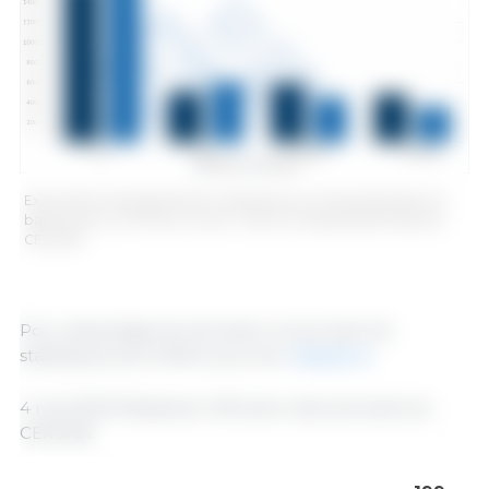
Exportations espagnoles de viande de porc et de préparations à
base de porc, en tonnes. Source : 333 sur la base des données du
CEXGAN.
Pour davantage de données concernant les
statistiques de la filière porcine,
cliquez ici
.
4 mai 2023/ Rédaction 333 selon des données du
CEXGAN.