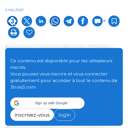
5 Mai 2023
0
Entre janvier et mars de cette année, l'Espagne a
exporté un total de 382 191 tonnes de viande de porc
et de préparations à base de porc, soit une baisse de
Ce contenu est disponible pour les utilisateurs
7,4 % par rapport à la même période de l'année
inscrits.
dernière, au cours de laquelle 412 822 tonnes avaient
Vous pouvez vous inscrire et vous connecter
été exportées.
gratuitement pour accéder à tout le contenu de
3trois3.com.
Les exportations vers la Chine, la principale
destination, montrent une légère hausse de 1 % par
Sign up with Google
rapport à la même période l'année dernière (166 264
t contre 164 549 t). Les exportations vers le Japon ont
inscrivez-vous
login
augmenté de 19 %, passant de 50 791 t à 60 195 t.) En
revanche, les expéditions vers les Philippines et la