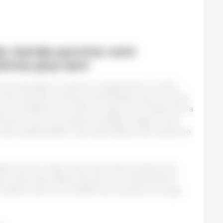
e viande porcine vont
thme plus lent
cine devraient continuer à augmenter en 2021,
a Chine devrait continuer à demander des volumes
orc brésilienne en 2021 en raison de l'impact de la
llement, aucun problème sanitaire majeur n'est
ette augmentation des exportations de viande de
palement en raison des importants achats de la
eurs des exportations de porc et représentent
tations de porc brésiliennes, suivis par les pays