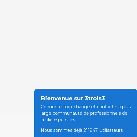
Bienvenue sur 3trois3
Connecte-toi, échange et contacte la plus
large communauté de professionnels de
la filière porcine.
Nous sommes déjà 211847 Utilisateurs