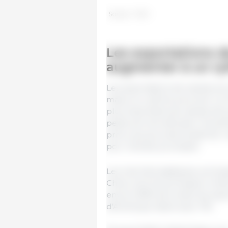
Source : TDM
Les exportations d
augmenter à un ry
Les exportations de viande por
mais à un rythme plus lent. L
plus importants de viande de p
peste porcine africaine. Actue
prévu qui pourrait empêcher c
porc l'année prochaine.
Les marchés asiatiques, princi
Chine, sont les principaux mot
environ 80% de toutes les expor
d'Amérique latine avec 11%.