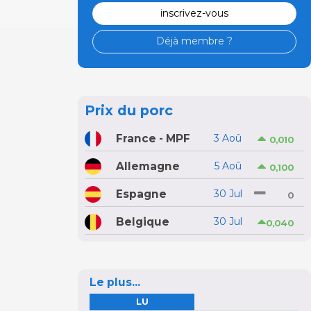
inscrivez-vous
Déjà membre ?
Prix du porc
France - MPF
3 Aoû
0,010
Allemagne
5 Aoû
0,100
Espagne
30 Jul
0
Belgique
30 Jul
0,040
Le plus...
LU