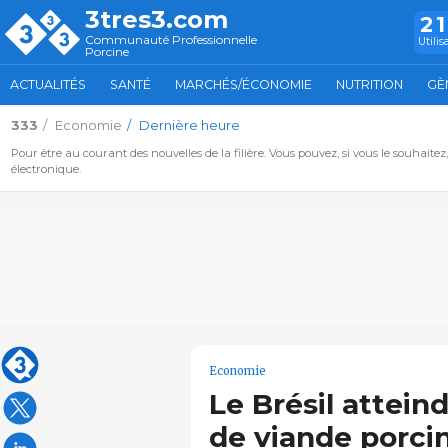
3tres3.com
2
Communauté Professionnelle
Utilis
Porcine
ACTUALITÉS
SANTÉ
MARCHÉS/ÉCONOMIE
NUTRITION
GÈ
333
Economie
Dernière heure
Pour être au courant des nouvelles de la filière. Vous pouvez, si vous le souhaitez
électronique.
Economie
Le Brésil attein
de viande porcin