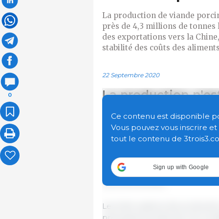
La production de viande porci
près de 4,3 millions de tonnes 
des exportations vers la Chine,
stabilité des coûts des alimen
22 Septembre 2020
La production n'es
0
La production de viande porci
Ce contenu est disponible pour
établir un nouveau record grâce
Vous pouvez vous inscrire e
demande mondiale accrue causé
tout le contenu de 3trois3.c
et dans d'autres pays. D'autre
sont des rendements plus élevé
Sign up with Google
les marchés nationaux et intern
que plus élevés).
Les interruptions de producti
précautions prises par les con