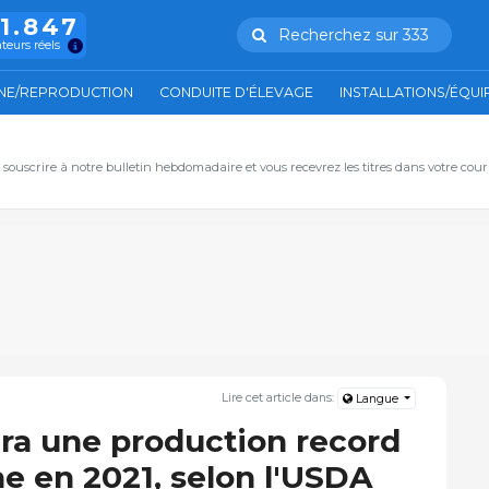
11.847
Recherchez sur 333
ateurs réels
NE/REPRODUCTION
CONDUITE D'ÉLEVAGE
INSTALLATIONS/ÉQU
, souscrire à notre bulletin hebdomadaire et vous recevrez les titres dans votre cour
Lire cet article dans:
Langue
dra une production record
e en 2021, selon l'USDA