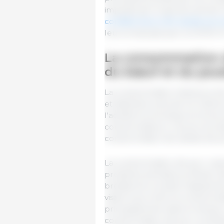
imposés par le gouvernement. 
conditionneurs de viande porci
leurs employés par la COVID-1
La consommation de
du bœuf et du pou
La consommation intérieure d
et atteindre près de 3,2 millio
l'activité économique et d'une
consommateurs. Les prix du bœu
consommation de viande de p
La consommation de porc repr
protéines animales au Brésil, d
brésilienne a investi massive
visant à accroître la consomm
principalement dans le secteur
consommation de porc au Brési