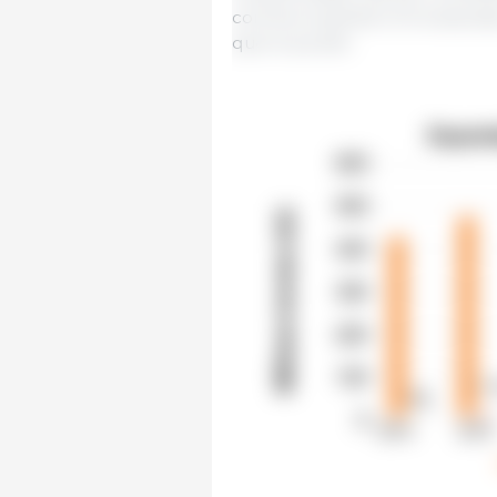
comme le jambon et la saucisse
que le poulet.