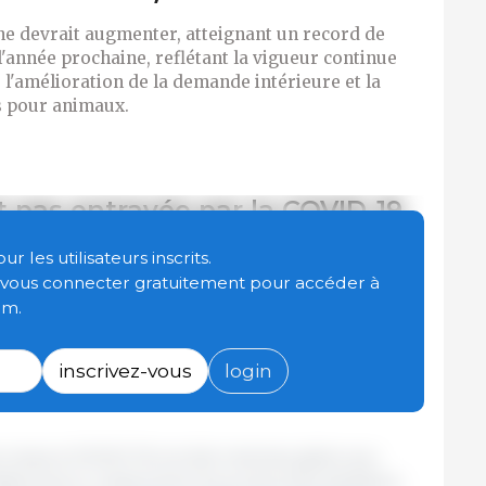
ne devrait augmenter, atteignant un record de
l'année prochaine, reflétant la vigueur continue
 l'amélioration de la demande intérieure et la
ts pour animaux.
t pas entravée par la COVID-19
ne devrait augmenter de près de 5% en 2021 et
 les utilisateurs inscrits.
 à la réaction des producteurs brésiliens à la
t vous connecter gratuitement pour accéder à
e par la peste porcine africaine (PPA) en Chine
om.
s facteurs influençant une production plus élevée
s, l'amélioration des prix de la viande de porc sur
inscrivez-vous
login
ationaux, et des coûts stables de l'aliment (bien
on dues à COVID-19 ont été minimes grâce aux
ditionneurs, notamment les protocoles sanitaires