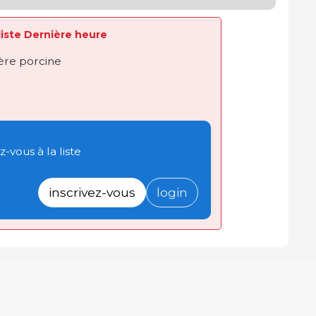
 liste Dernière heure
ière porcine
-vous à la liste
inscrivez-vous
login