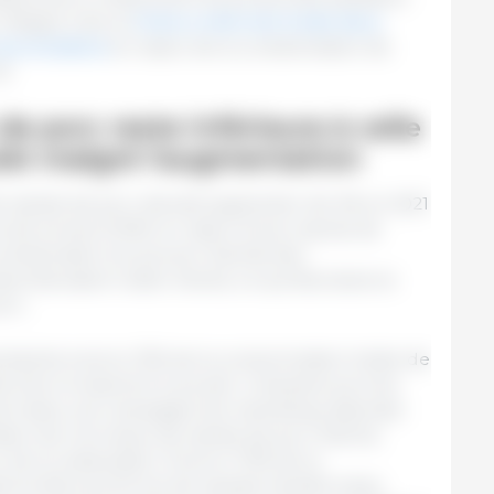
Malgré cela, la
Chine a retiré de la liste deux
ne brésiliens
en raison de la contamination de
9.
 porc reste inférieure à celle
let malgré l'augmentation
e viande de porc devrait augmenter de 4% en 2021
ns de tonnes (CWE) en raison d'une reprise de
 amélioration du pouvoir d'achat des
f devraient rester élevés, ce qui favorisera la
orc.
ésente environ 15% de la consommation totale de
errière le bœuf et le poulet. L'industrie porcine
ment dans une campagne de marketing nationale
ation de morceaux de viande de porc fraîche,
 de la restauration. Environ 70% de la
l se fait sous forme de viandes transformées