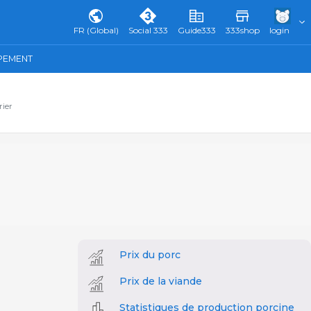
FR (Global)
Social 333
Guide333
333shop
login
IPEMENT
rier
Prix du porc
Prix de la viande
Statistiques de production porcine