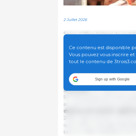
2 Juillet 2026
Selon l’Office fédéral de la stat
du recensement de l’élevage, 
élevages porcins, soit une b
Ce contenu est disponible pour
novembre 2025. Par rapport à 
Vous pouvez vous inscrire e
d’élevages a diminué de 3,6 % (-
tout le contenu de 3trois3.c
% (-9 800 élevages depuis 2016
Sign up with Google
Au 3 mai 2026,
le cheptel porc
d’animaux
. Par rapport au 3 
501 400 animaux de moins, tand
an, soit 131 100 animaux suppl
diminué de manière signific
2016). Cette évolution vers des 
qu’en 2016 un élevage hébergea
tard ce chiffre atteignait envi