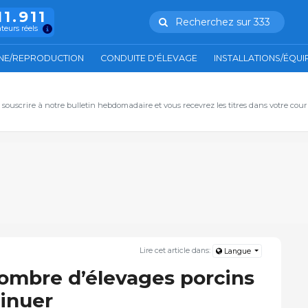
11.911
Recherchez sur 333
ateurs réels
NE/REPRODUCTION
CONDUITE D'ÉLEVAGE
INSTALLATIONS/ÉQU
, souscrire à notre bulletin hebdomadaire et vous recevrez les titres dans votre cour
Lire cet article dans:
Langue
nombre d’élevages porcins
inuer