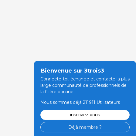
Bienvenue sur 3trois3
Connecte-toi, échange et contacte la plus
large communauté de professionnels de
la filière porcine.
Nous sommes déjà 211911 Utilisateurs
inscrivez-vous
Déjà membre ?