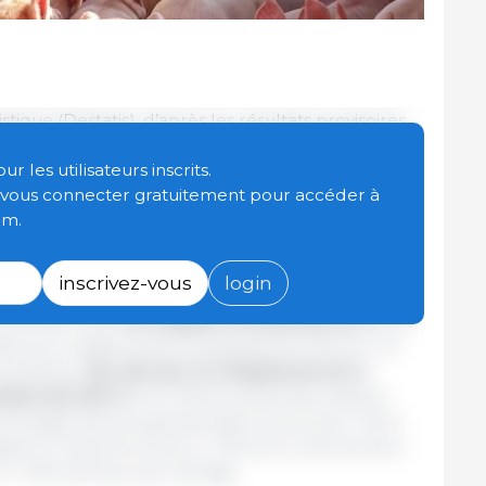
istique (Destatis), d’après les résultats provisoires
l’Allemagne comptait, au 3 mai 2026,
14 700
aisse de 3,2 %
(-490 élevages) par rapport au 3
 les utilisateurs inscrits.
l’année précédente (3 mai 2025), le nombre
t vous connecter gratuitement pour accéder à
550 élevages) et, sur dix ans, la baisse atteint 40,0
om.
).
inscrivez-vous
login
in allemand s’élevait à environ 21,0 millions
novembre 2025,
le cheptel a reculé de 2,3 %
, soit
is qu’il a légèrement progressé de 0,6 % sur un
émentaires.
Sur dix ans, le cheptel porcin a
ative de 22,5 %
(-6,1 millions d’animaux depuis
élevages de plus grande taille se poursuit : alors
it en moyenne environ 1 100 porcs, dix ans plus
ron 1 400 animaux par élevage.