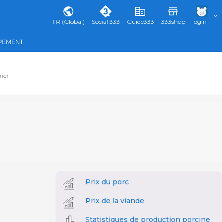
FR (Global)
Social 333
Guide333
333shop
login
IPEMENT
rier
Prix du porc
Prix de la viande
Statistiques de production porcine