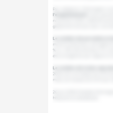
Par catégorie, l’Allemagne com
l’engraissement.
Cela représe
novembre 2025 (-228 500 anim
glissement annuel, avec une di
Le nombre de porcelets et 
millions d’animaux, soit égale
% ou -255 400 animaux). En rev
été enregistrée par rapport à 
Le nombre de truies reprod
2026, soit une baisse de 0,9 %
mais une hausse de 0,9 % par r
26 juin 2026/ Destatis/ Allemag
https://www.destatis.de