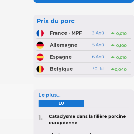
Prix du porc
France - MPF
3 Aoû
0,010
Allemagne
5 Aoû
0,100
Espagne
6 Aoû
0,010
Belgique
30 Jul
0,040
Le plus...
LU
Cataclysme dans la filière porcine
européenne