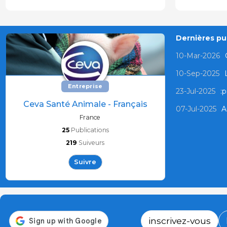
Dernières pub
10-Mar-2026
10-Sep-2025
Entreprise
23-Jul-2025
:p
Ceva Santé Animale - Français
07-Jul-2025
A
France
25
Publications
219
Suiveurs
Suivre
inscrivez-vous