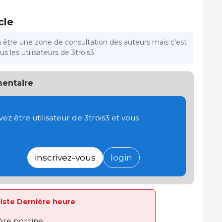
cle
a être une zone de consultation des auteurs mais c'est
s les utilisateurs de 3trois3.
entaire
 être utilisateur de 3trois3 et vous
inscrivez-vous
login
 liste Dernière heure
ière porcine