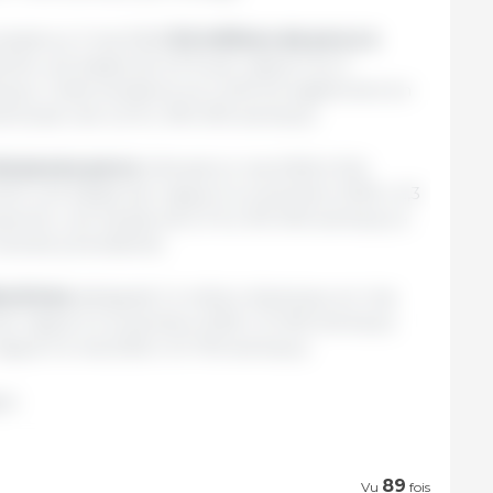
ptait au 3 mai 2026
9,0 millions de porcs à
nte une baisse de 2,5 % par rapport au 3
aux). Cette tendance se confirme également en
minution de 4,2 % (-394 300 animaux).
de jeunes porcs
s’élevait en mai 2026 à 10,6
ment une baisse par rapport à novembre 2025 (-2,3
anche, une hausse de 5,1 % (+515 300 animaux) a
l’année précédente.
uctrices
atteignait 1,4 million d’animaux en mai
 par rapport à novembre 2025 (-12 300 animaux)
apport à mai 2025 (+12 700 animaux).
ne.
89
Vu
fois