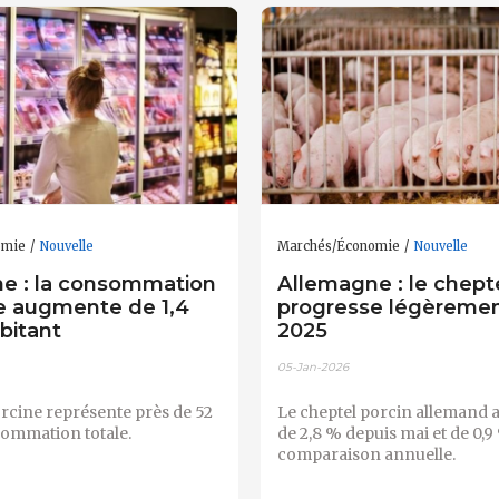
omie
Nouvelle
Marchés/Économie
Nouvelle
e : la consommation
Allemagne : le chepte
e augmente de 1,4
progresse légèremen
bitant
2025
05-Jan-2026
rcine représente près de 52
Le cheptel porcin allemand
sommation totale.
de 2,8 % depuis mai et de 0,9
comparaison annuelle.