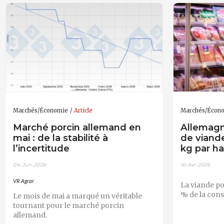
Marchés/Économie
Article
Marchés/Écon
Marché porcin allemand en
Allemagn
mai : de la stabilité à
de viand
l’incertitude
kg par ha
04-Jun-2026
16-Avr-2026
VR Agrar
La viande po
% de la con
Le mois de mai a marqué un véritable
tournant pour le marché porcin
allemand.