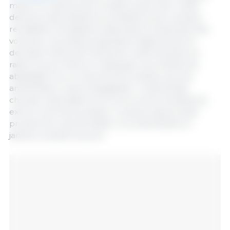
mais à un rythme plus modéré qu’en été. L’offre
demeure abondante et, profitant d’une certaine
rentabilité, les abattoirs absorbent l’ensemble des
volumes. Les poids progressent légèrement et
devraient s’alourdir fortement cette semaine en
raison du jour férié en Catalogne, qui réduira les
abattages. Sur le marché de la viande, aucune
amélioration n’est envisageable : la demande
chinoise reste faible et la concurrence brésilienne
exerce une forte pression. La seule opportunité
provient du marché italien, où la demande en
jambon soutient les prix.