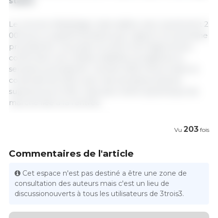
stable
Le volume d’abattage reste stable, avec seulement 2
000 porcs supplémentaires par rapport à la semaine
précédente. Les poids reculent très légèrement,
confirmant une relative stabilité enregistrée la
semaine précédente. L’année 2025 s’inscrit dans la
continuité de 2024, avec des semaines pleines
supérieures à l’été, mais sans réelle dynamique de
marché liée à la rentrée.
203
Vu
fois
Commentaires de l'article
Cet espace n'est pas destiné a être une zone de
consultation des auteurs mais c'est un lieu de
discussionouverts à tous les utilisateurs de 3trois3.