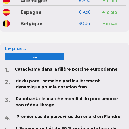
Allemagne
5 Aoû
0,100
Espagne
6 Aoû
0,010
Belgique
30 Jul
0,040
Le plus...
LU
Cataclysme dans la filière porcine européenne
rix du porc : semaine particulièrement
dynamique pour la cotation fran
Rabobank : le marché mondial du porc amorce
son rééquilibrage
Premier cas de parvovirus du renard en Flandre
L'Espagne réduit de 36 % ses importations de