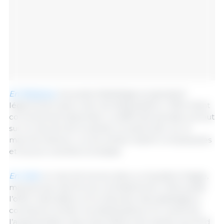
En Belgique
, les poids d’abattage progressent
légèrement sans créer de déséquilibre, l’offre étant
correctement absorbée. La difficulté persiste surtout
sur le marché de la viande, en particulier sur le
marché intérieur, où les ventes restent compliquées
et les prix orientés à la baisse.
En Italie
, le marché évolue dans un équilibre fragile,
marqué par des forces contradictoires. Côté positif,
l’offre reste faible, et la réduction des abattages a
contribué à limiter les déséquilibres. En revanche,
l’augmentation des importations de viande, qui tend