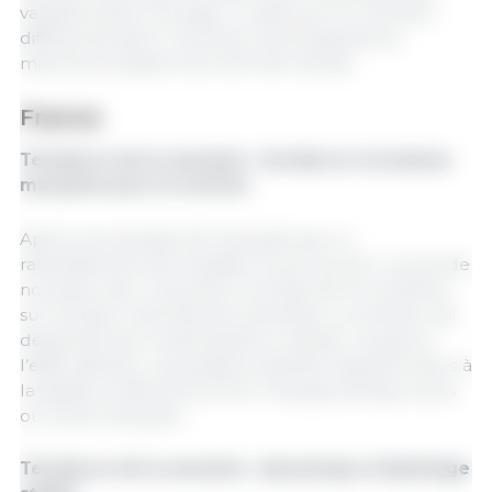
variations selon les pays. Il reste pour le moment
difficile de savoir comment cela impactera le
marché européen d’ici la fin de l’année.
France
Tendance de la semaine : tendance à la baisse
marquée pour la rentrée
Après une semaine 35 marquée par un
ralentissement de la baisse, le prix du porc recule de
nouveau, avec une perte cumulée de 4,2 centimes
sur les deux marchés de la semaine. La rentrée, qui
devait stimuler la demande en viande, n’a pas eu
l’effet attendu. Les positions d’achat repartent donc à
la baisse au Marché du Porc Français, de façon plus
ou moins marquée.
Tendance de la semaine : dynamique d’abattage