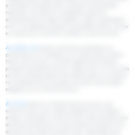
à s’installer durablement, menace la production
nationale. Par ailleurs, les abattoirs opèrent
actuellement à marge négative. Cette combinaison
crée une stabilité précaire, susceptible d’être remise
en cause par la moindre variation conjoncturelle.
Aux États-Unis
, après une forte progression au
printemps et un maintien à un niveau élevé durant
l’été, le prix du porc s’érode légèrement depuis
plusieurs semaines, tout en restant haut. Le recul des
prix de certaines pièces de viande pèse sur la valeur
reconstituée de la carcasse, exerçant une pression
négative sur le marché du porc.
En Chine
, dans le contexte de prix du porc qui
oscillent entre une relative stabilité et une légère
érosion, l’actualité concerne vient cette semaine des
droits de douane pour les produits européens. Ces
derniers pourraient doubler avec cependant des