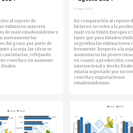
13-ago-2024
ión al reporte de
En comparación al reporte de
 se estimaron mayores
hicieron recortes a la produ
es de maíz estadounidense y
maíz en la Unión Europea y 
on nuevamente las
tanto que para Estados Unid
es del grano por parte de
Argentina las estimaciones
nto a la soja, las cifras se
levemente. Respecto a la soja
casi intactas, reflejando
aumentaron las proyeccione
te cosecha y un aumento
en cuanto a producción, co
 finales.
internacional y stocks finales
estaría soportado por incre
cosecha y exportaciones
estadounidenses.