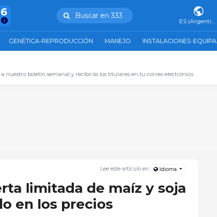
76
Buscar en 333
ES (Argentina)
GENÉTICA-REPRODUCCIÓN
MANEJO
INSTALACIONES-EQUIP
 a nuestro boletín semanal y recibirás los titulares en tu correo electrónico.
Lee este artículo en:
Idioma
erta limitada de maíz y soja
do en los precios