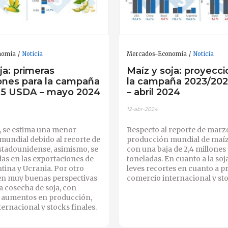
nomía
Noticia
Mercados-Economía
Noticia
ja: primeras
Maíz y soja: proyecci
ones para la campaña
la campaña 2023/20
25 USDA – mayo 2024
– abril 2024
12-abr-2024
, se estima una menor
Respecto al reporte de marzo
mundial debido al recorte de
producción mundial de maíz
stadounidense, asimismo, se
con una baja de 2,4 millones
as en las exportaciones de
toneladas. En cuanto a la soja
ntina y Ucrania. Por otro
leves recortes en cuanto a p
nen muy buenas perspectivas
comercio internacional y sto
a cosecha de soja, con
 aumentos en producción,
ernacional y stocks finales.