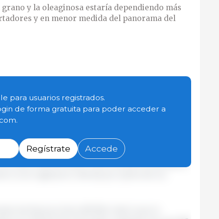
l grano y la oleaginosa estaría dependiendo más
ortadores y en menor medida del panorama del
e los resultados de la última cosecha, así como los
le para usuarios registrados.
idad de la implementación de una cuarta versión
ogin de forma gratuita para poder acceder a
portador que estimularía las ventas, impulsó un
.com.
urante la semana que finalizó el 23 de junio. De
ecio promedio se incrementó un 2,7%, al pasar de
Regístrate
Accede
tanto que, el valor de referencia de la Cámara
o se ubicó ARS 90 500/t. Para los puertos de Bahía
 no se registraron ofertas por parte de los
eales de Buenos Aires (BCBA) indicó que la