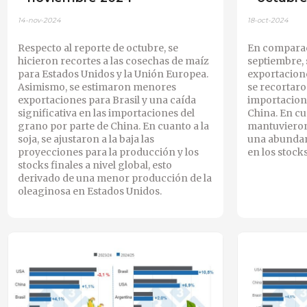
14-nov-2024
18-oct-2024
Respecto al reporte de octubre, se
En comparac
hicieron recortes a las cosechas de maíz
septiembre,
para Estados Unidos y la Unión Europea.
exportacion
Asimismo, se estimaron menores
se recortar
exportaciones para Brasil y una caída
importacion
significativa en las importaciones del
China. En cua
grano por parte de China. En cuanto a la
mantuvieron 
soja, se ajustaron a la baja las
una abundan
proyecciones para la producción y los
en los stocks
stocks finales a nivel global, esto
derivado de una menor producción de la
oleaginosa en Estados Unidos.