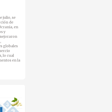
 julio, se
cción de
Ucrania, en
os y
 mejoraron
,
s globales
mercio
, lo cual
mentos en la