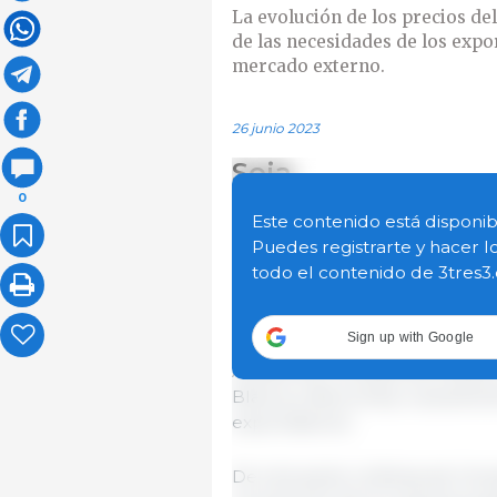
La evolución de los precios de
de las necesidades de los exp
mercado externo.
26 junio 2023
Soja
0
La baja en la oferta derivada d
Este contenido está disponib
rumores respecto a la posibil
Puedes registrarte y hacer l
del Programa de Incremento Ex
todo el contenido de 3tres3
ligero repunte de los precios d
hecho, para Gran Rosario el pr
Sign up with Google
ARS 75 000 a ARS 77 000/t, en 
Arbitral de Cereales de Rosari
Blanca y Necochea, nuevamente
exportadores.
De otra parte, la Bolsa de Cer