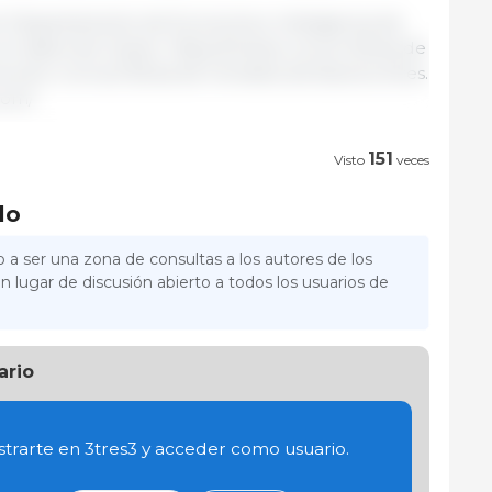
ón Departamento de Economía e Inteligencia de
n datos de Granar. https://Granar.com.ar Bolsa de
ww.bcr.com.ar/ Bolsa de Cereales de Buenos Aires.
com/
151
Visto
veces
lo
 a ser una zona de consultas a los autores de los
n lugar de discusión abierto a todos los usuarios de
ario
trarte en 3tres3 y acceder como usuario.