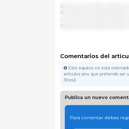
26 de junio de 2023 | Redacci
Mercados 333 Latinoamérica co
Comercio de Rosario https://w
https://www.bolsadecereales.
Comentarios del artícu
Este espacio no está orientado
artículos sino que pretende ser u
3tres3
Publica un nuevo coment
Para comentar debes regis