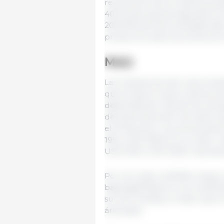
recolección de la cosecha ya a
400 ha de soja de segunda. En
20,8 Millones de toneladas (Mt
proyección para la producción 
Maíz
Las cotizaciones del maíz empi
que arroja la nueva cosecha, as
dependiendo más de las neces
del panorama del mercado ext
el 23 de junio. Los precios pa
195 y USD 200/t en su orden, m
USD 209 a USD 200/t, represe
Por otro lado, la BCBA redujo 
baja significativa en los rendi
sur de Córdoba, e indicó que e
área apta.