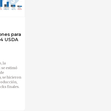
ones para
24 USDA
, la
 se estimó
 de
, se hicieron
roducción,
cks finales.