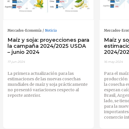
Mercados-Economía
Noticia
Mercados-Eco
Maíz y soja: proyecciones para
Maíz y so
la campaña 2024/2025 USDA
estimaci
– junio 2024
2024/20
17-jun-2024
16-may-2024
La primera actualización para las
Para el maíz
estimaciones de las nuevas cosechas
producción 
mundiales de maíz y soja prácticamente
la cosecha e
no presentó variaciones respecto al
esperan caíd
reporte anterior.
Brasil, Arge
lado, se tie
para la nuev
importantes
comercio int