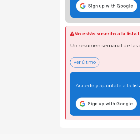
No estás suscrito a la list
Un resumen semanal de las 
ver último
Accede y apúntate a la list