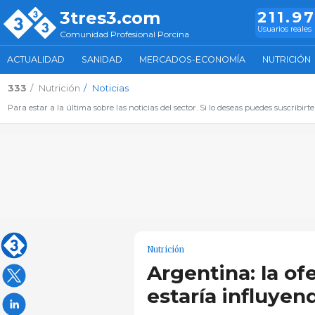
3tres3.com
211.9
Usuarios reales
Comunidad Profesional Porcina
ACTUALIDAD
SANIDAD
MERCADOS-ECONOMÍA
NUTRICIÓN
333
Nutrición
Noticias
Para estar a la última sobre las noticias del sector. Si lo deseas puedes suscribirte
Nutrición
Argentina: la of
estaría influyen