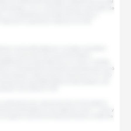
barca el 99,4% del área apta, restando tan solo 88
 ese sentido, con un volumen parcial cosechado de
) y un rendimiento promedio de 1,54 t/ha, la
total de la cosecha se mantuvo en 21 Mt.
ezan a verse afectadas por los bajos resultados
í que, la evolución de los precios estaría
idades de los exportadores y en menor medida
erno. Precisamente, durante la semana que cerró
ra Gran Rosario y Necochea se mantuvieron en USD
ientras qué, para Bahía Blanca estos pasaron de
ntando una caída de 4,3%.
su estimación de cosecha de 36 a 34 Mt, dada la
mientos presentados en las regiones centro – norte y
l progreso nacional de esta ya alcanza el 43,6% de