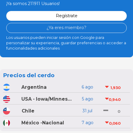
¡Ya somos 211911 Usuarios!
Regístrate
¿Ya eres miembro?
Los usuarios pueden iniciar sesión con Google para
personalizar su experiencia, guardar preferencias o acceder a
funcionalidades adicionales
Precios del cerdo
Argentina
6 ago
1,930
USA - Iowa/Minnesota
5 ago
0,940
Chile
31 jul
0
México -Nacional
7 ago
0,060