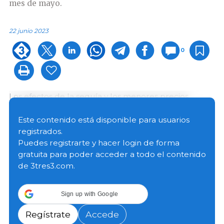
mes de mayo.
22 junio 2023
0
Los efectos de la sequía y los menores precios
internacionales de los
commodities
se reflejaron en
una reducción significativa de las exportaciones de
Este contenido está disponible para usuarios
Productos Primarios y de Manufacturas de Origen
registrados.
Agropecuario. A nivel producto, la caída se explica,
Puedes registrarte y hacer login de forma
principalmente, por las menores ventas externas de
gratuita para poder acceder a todo el contenido
maíz (MUSD - 433); aceite de soja (MUSD - 390); trigo
de 3tres3.com.
(MUSD - 385); biodiesel; harina y pellets de soja
(MUSD - 198).
Sign up with Google
Asimismo se presentó un aumento de las
Regístrate
Accede