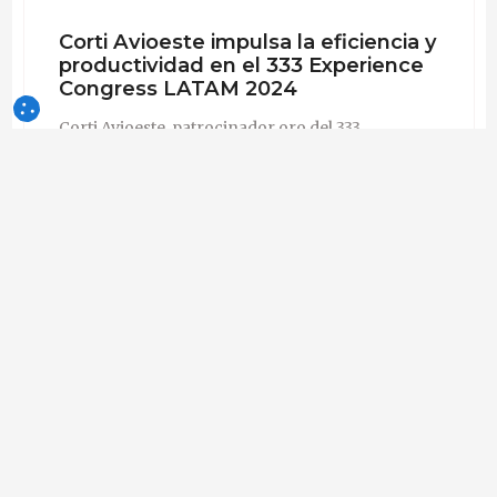
Corti Avioeste impulsa la eficiencia y
productividad en el 333 Experience
Congress LATAM 2024
Corti Avioeste, patrocinador oro del 333
Experience Congress LATAM 2024, presentará
panel sobre manejo porcino, con un enfoque en
eficiencia, productividad y sostenibilidad.
Corti Avioeste
Empresa - Brasil
Seguir
30-jul-2024