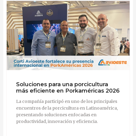
de alto rendimiento, equipo láser robótico, software de
alta tecnología, materia prima y componentes de alta
calidad. Nuestra riqueza está en aquellos que trabajan
duro para que Corti Avioeste sea la referencia en
tecnología para la agroindustria. Juntos somos más de
400 colaboradores directos. Elevamos la eficiencia y
optimizamos los resultados, porque más que creer,
invertimos y defendemos la agroindustria. La fuerza
que alimenta al mundo y mueve al país. Este es
nuestro propósito. Somos Corti Avioeste -
fortaleciendo el agronegocio.
Soluciones para una porcicultura
más eficiente en Porkaméricas 2026
La compañía participó en uno de los principales
encuentros de la porcicultura en Latinoamérica,
presentando soluciones enfocadas en
productividad, innovación y eficiencia.