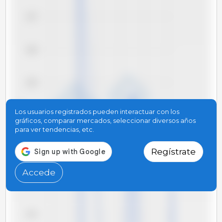
137
136
135
RUB/kg
Los usuarios registrados pueden interactuar con los
134
gráficos, comparar mercados, seleccionar diversos años
para ver tendencias, etc.
133
Regístrate
Accede
132
131