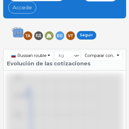
Accede
244
Seguir
Russian rouble
Comparar con..
Evolución de las cotizaciones
174
173
172