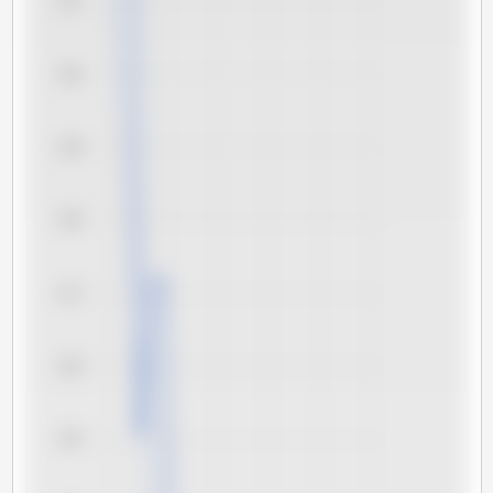
151
150
149
148
147
146
145