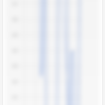
117
116
115
114
113
112
111