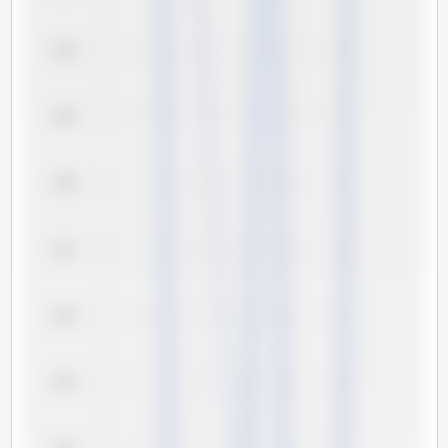
130
129
128
127
126
125