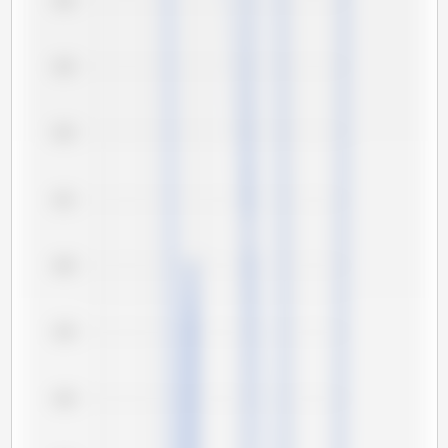
124
123
122
121
120
119
118