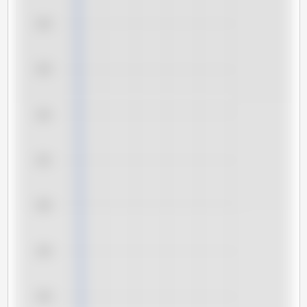
164
163
162
161
160
159
158