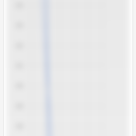
144
143
142
141
140
139
138