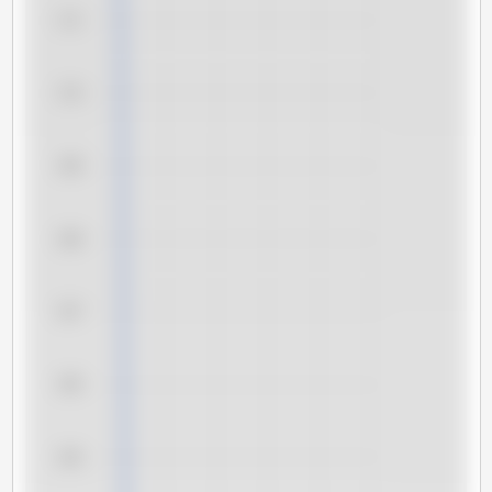
171
170
169
168
167
166
165