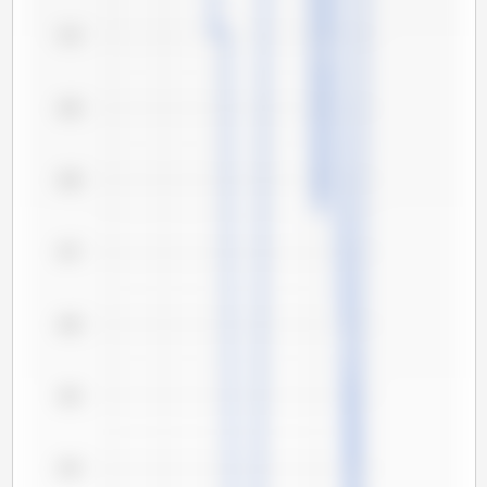
110
109
108
107
106
105
104