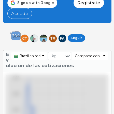
Regístrate
Accede
304
Seguir
E
Brazilian real
Comparar con..
v
olución de las cotizaciones
8,95
8,90
8,85