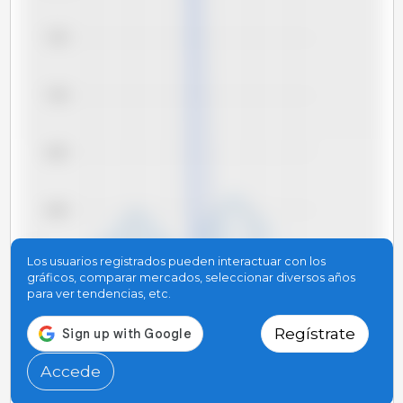
7,05
7,00
6,95
6,90
BRL/kg
Los usuarios registrados pueden interactuar con los
6,85
gráficos, comparar mercados, seleccionar diversos años
para ver tendencias, etc.
6,80
Regístrate
Accede
6,75