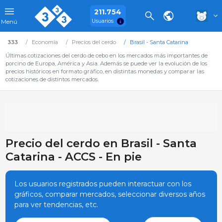
211.754
Usuarios
Menú
333
Economía
Precios del cerdo
Brasil - Santa Catarina
Últimas cotizaciones del cerdo de cebo en los mercados más importantes de
porcino de Europa, América y Asia. Además se puede ver la evolución de los
precios históricos en formato gráfico, en distintas monedas y comparar las
cotizaciones de distintos mercados.
Precio del cerdo en Brasil - Santa
Catarina - ACCS - En pie
Los usuarios registrados pueden interactuar con los
gráficos, comparar mercados, seleccionar diversos años
para ver tendencias, etc.