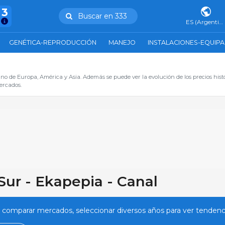
43
Buscar en 333
ES (Argentina)
GENÉTICA-REPRODUCCIÓN
MANEJO
INSTALACIONES-EQUIP
no de Europa, América y Asia. Además se puede ver la evolución de los precios hist
ercados.
Sur - Ekapepia - Canal
, comparar mercados, seleccionar diversos años para ver tendenci