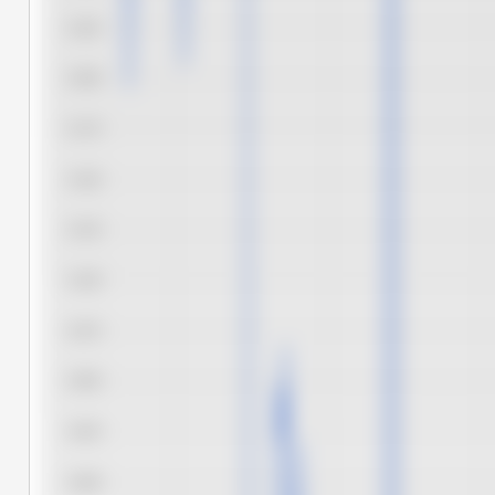
6.225
6.200
6.175
6.150
6.125
6.100
6.075
6.050
6.025
6.000