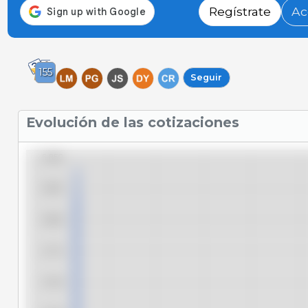
Regístrate
Ac
155
Seguir
Evolución de las cotizaciones
6.850
6.825
6.800
6.775
6.750