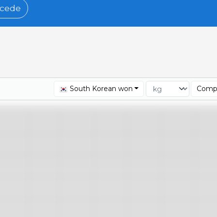
cede
South Korean won
Compa