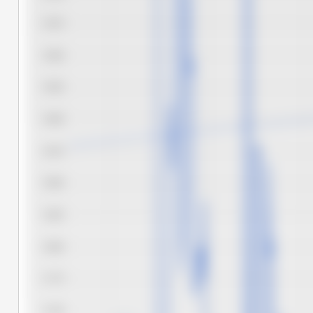
5.975
5.950
5.925
5.900
5.875
5.850
5.825
5.800
5.775
5.750