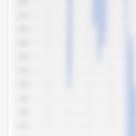
5.500
5.475
5.450
5.425
5.400
5.375
5.350
5.325
5.300
5.275