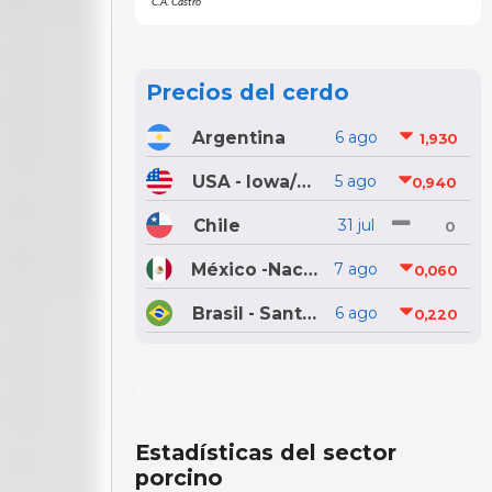
C.A. Castro
Precios del cerdo
Argentina
6 ago
1,930
USA - Iowa/Minnesota
5 ago
0,940
Chile
31 jul
0
México -Nacional
7 ago
0,060
Brasil - Santa Catarina
6 ago
0,220
Estadísticas del sector
porcino