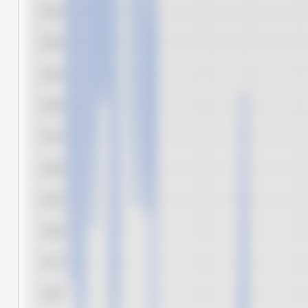
6.475
6.450
6.425
6.400
6.375
6.350
6.325
6.300
6.275
6.250