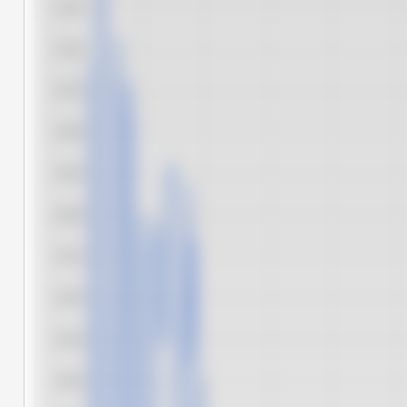
6.725
6.700
6.675
6.650
6.625
6.600
6.575
6.550
6.525
6.500