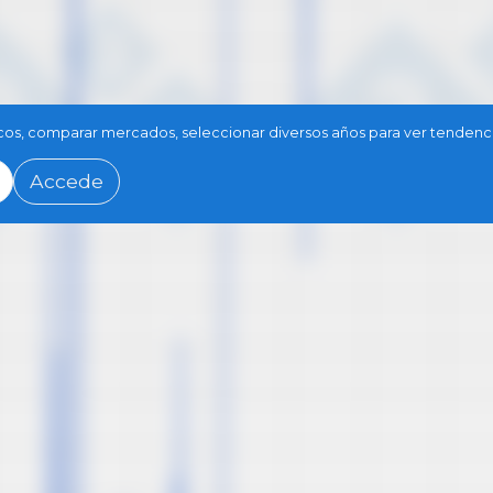
icos, comparar mercados, seleccionar diversos años para ver tendenci
Accede