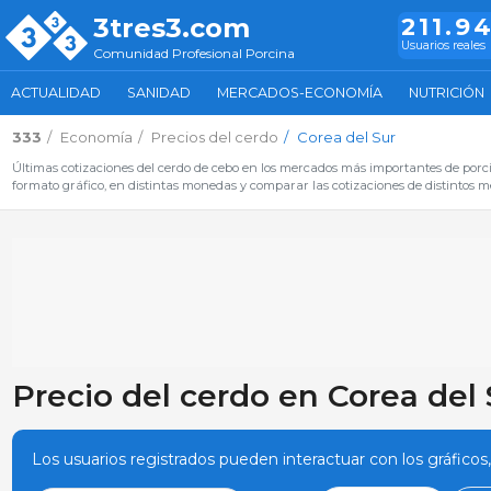
3tres3.com
211.9
Usuarios reales
Comunidad Profesional Porcina
ACTUALIDAD
SANIDAD
MERCADOS-ECONOMÍA
NUTRICIÓN
333
Economía
Precios del cerdo
Corea del Sur
Últimas cotizaciones del cerdo de cebo en los mercados más importantes de porci
formato gráfico, en distintas monedas y comparar las cotizaciones de distintos m
Precio del cerdo en Corea del 
Los usuarios registrados pueden interactuar con los gráficos