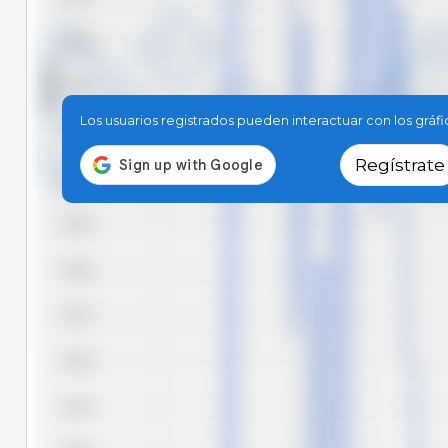
5.725
KRW/kg
5.700
Los usuarios registrados pueden interactuar con los gráf
5.675
Regístrate
5.650
5.625
5.600
5.575
5.550
5.525