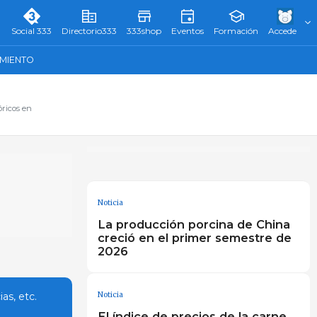
Social 333
Directorio333
333shop
Eventos
Formación
Accede
AMIENTO
óricos en
Noticia
La producción porcina de China
creció en el primer semestre de
2026
Noticia
as, etc.
El índice de precios de la carne