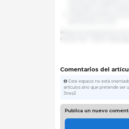
total de 2024, llegando a 1
importador a nivel mundial
Canadá aumentaría su produ
decrecerían un 4,2 %.
Redacción Departamento de Ec
Fuente: FAS - USDA | https://ap
Comentarios del artícu
Este espacio no está orientado
artículos sino que pretende ser u
3tres3
Publica un nuevo coment