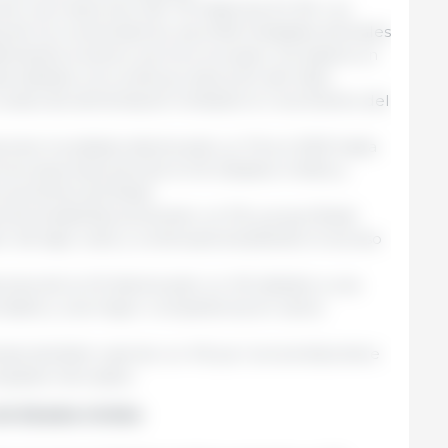
vé una reducción del 1 % hasta las 21,1 Mt. Los
as de los consumidores, las enfermedades animales
afectando al sector porcino europeo. Se espera un
s debido a la continua reducción del hato,
ostos de alimentación limitarán el crecimiento del
iones mundiales disminuirán un 1 % en 2025 hasta
ores exportaciones de la UE, Estados Unidos y
 aumentos de Brasil.
ones brasileñas aumenten un 5 %, ya que Brasil
r de bajo costo y continuará ampliando el acceso
iones de la UE disminuirán un 4 % debido a una
rtable y una mayor competencia en varios
ses también caerían un 4 % por la incertidumbre
cipales mercados.
de Estados Unidos