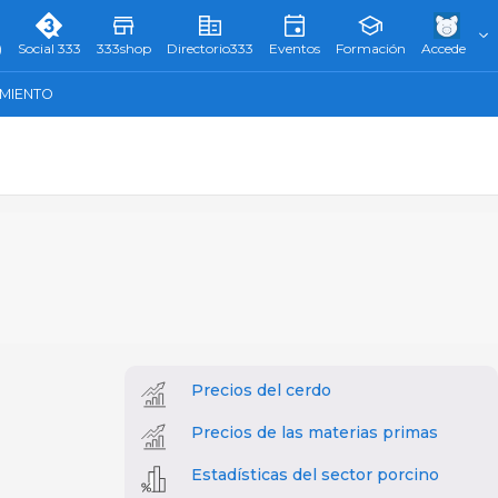
)
Social 333
333shop
Directorio333
Eventos
Formación
Accede
AMIENTO
Precios del cerdo
Precios de las materias primas
Estadísticas del sector porcino