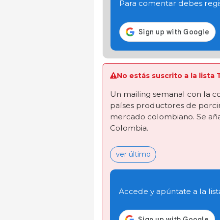
Para comentar debes regis
No estás suscrito a la lis
Un mailing semanal con la co
países productores de porcin
mercado colombiano. Se añad
Colombia.
ver último
Accede y apúntate a la list