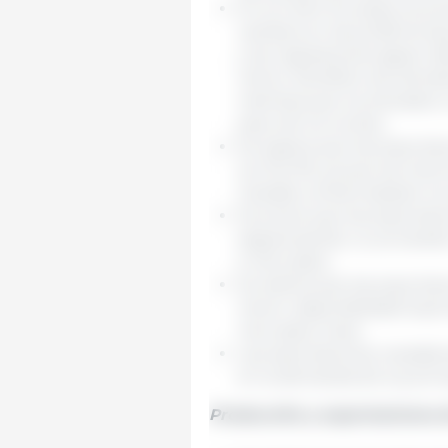
En la Unión Europea, se pre
cambios en las preferenci
y las regulaciones siguen 
menor beneficio de animale
mientras que los elevados c
peso de los cerdos.
Se espera que las exportac
los 10,2 Mt, ya que las men
Canadá contrarrestarán los
Se prevé que las exportaci
seguirá siendo un proveedo
a mercados.
Se estima que las exportac
menor disponibilidad expo
mercados clave.
Las exportaciones canadien
en la demanda de sus prin
Producción y exportaciones 