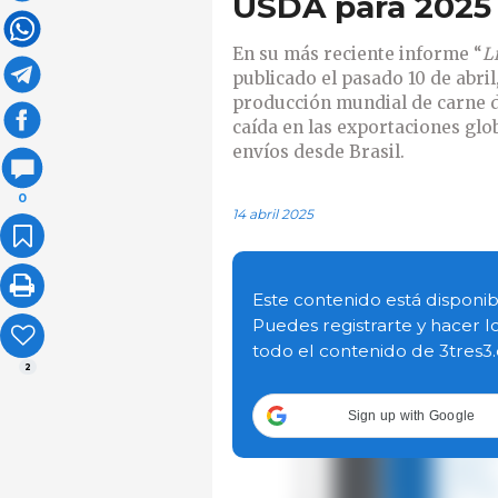
USDA para 2025
En su más reciente informe “
L
publicado el pasado 10 de abril
producción mundial de carne d
caída en las exportaciones glo
envíos desde Brasil.
0
14 abril 2025
Este contenido está disponib
Puedes registrarte y hacer l
todo el contenido de 3tres3
2
Sign up with Google