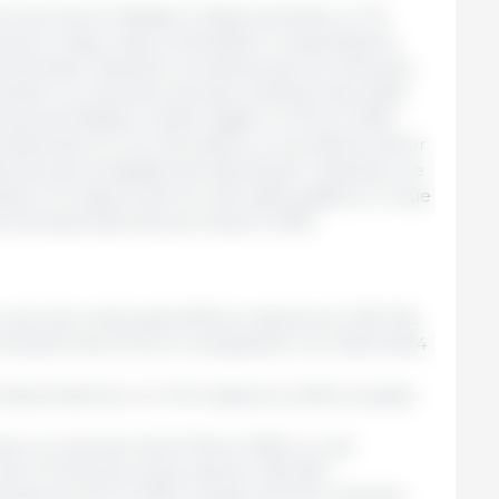
ón porcina en Estados Unidos aumente un 1 %
a que el mayor peso al beneficio compensará la
 animales. Asimismo, se estima que los menores
centiven un aumento de peso durante todo 2025.
ones de Estados Unidos caigan un 2 % en 2025,
certidumbre en los mercados y a una oferta menor
ará las oportunidades de exportación. Asimismo, se
 en la mayoría de los mercados asiáticos, lo que
de las exportaciones porcinas en 2025.
arne de cerdo para 2025 se ubicaría en 116,7 Mt,
recimiento de 0,2 % en comparación con 2024 (116,4
 descenderían un 1,4 % respecto a 2024, al pasar
ían un volumen de 9,1 Mt en 2025, lo cual
 1,0 % frente al año anterior (9,0 Mt).
ría 0,5 % en 2025, al pasar de 115,1 a 115,6 Mt.