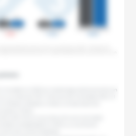
fundamentales de la porcicultura mundial para 2025 - 10 de abril de
el Departamento de Economía y Sostenibilidad de 333 Latinoamérica con
globales
n mundial en 2025 se mantenga prácticamente sin
n un total de 116,7 millones de toneladas (Mt). El
en Brasil y Estados Unidos compensará las
ropea y China.
mento del 2 % en la producción porcina hasta
a sólida rentabilidad en 2024 y a una fuerte
carne de cerdo brasileña.