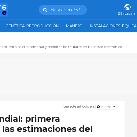
76
Buscar en 333
s
ES (Latam
GENÉTICA-REPRODUCCIÓN
MANEJO
INSTALACIONES-EQUIP
 a nuestro boletín semanal y recibirás los titulares en tu correo electrónico.
Lee este artículo en:
Idioma
ndial: primera
 las estimaciones del