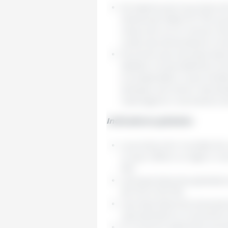
Se espera que la producci
interanual hasta 12,7 Mt, y
reducción en el número de
costos de alimentación in
Se prevé que las exportaci
debido a la persistente in
a la esperada, lo que limit
anticipa una menor demanda
restringirá el crecimiento 
Indicadores globales
La producción mundial de c
lo que refiere un ligero c
Mt).
Las exportaciones globales
de 10,3 a 10,2 Mt.
Las importaciones alcanzar
representaría un aumento de
El consumo aparente aumenta