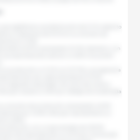
s
o que significaría una disminución de 0,1 % respecto
estima un descenso de 0,5 % en su volumen de
icaría en 1,3 Mt.
cendería 0,9 %, alcanzando 21,1 Mt. Asimismo, con
, sus exportaciones caerían un 3,8 %. Se prevén
t.
su producción un 1,0 % con 12,7 Mt, y se esperaría
xportaciones, las cuales alcanzarían 3,2 Mt.
 el segundo importador de carne de cerdo a
cifra que resulta un 1,8 % por debajo de la estimada
 su volumen de producción, alcanzando 4,6 Mt.
aciones por 1,6 Mt, cifra que representaría un
to a 2024.
a producción, con un aproximado de 1,63 Mt.
lumen de importaciones un 2,0 % por encima del