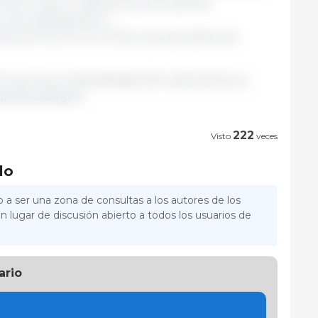
,5 Mt, lo que lo ubicaría como el primer
 y de Latinoamérica.
cción 0,2 % con 2,1 Mt y sus exportaciones
onomía y Sostenibilidad 333 Latinoamérica |
ps.fas.usda.gov/
222
Visto
veces
lo
 a ser una zona de consultas a los autores de los
n lugar de discusión abierto a todos los usuarios de
ario