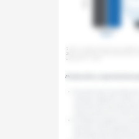
Gráfico 1: Proyecciones para las variables 
2025, variaciones anuales. Elaborado por 
datos de FAS - USDA
Producción y exportaciones 
Se prevé que la producció
cambios respecto a 2024, co
aumento de la producción 
reducciones en la Unión Eu
En Brasil, se espera un au
alcanzar 4,6 Mt, gracias a l
demanda internacional de 