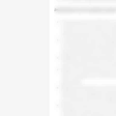
Indicadores principales paíse
China produciría 57,0 Mt, l
a 2024. Por otro lado, se 
importaciones, el cual se ub
La producción de la UE des
un total estimado de 2,9 Mt
importaciones por 100 000 
Estados Unidos aumentaría 
una caída de 2,2 % en sus e
Japón se mantendría como
nivel mundial con 1,46 Mt, 
para 2024.
Brasil aumentaría un 2,2 %
Asimismo, se esperan export
incremento de 4,5 % respec
México crecería 2,2 % en l
También crecería en su vo