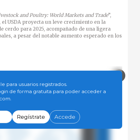
ivestock and Poultry: World Markets and Trade
”,
, el USDA proyecta un leve crecimiento en la
e cerdo para 2025, acompañado de una ligera
bales, a pesar del notable aumento esperado en los
le para usuarios registrados.
ogin de forma gratuita para poder acceder a
.com.
Regístrate
Accede