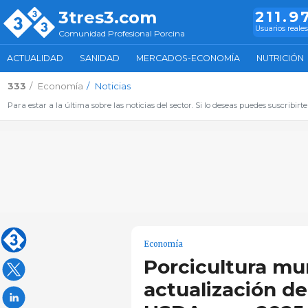
3tres3.com
211.9
Usuarios reale
Comunidad Profesional Porcina
ACTUALIDAD
SANIDAD
MERCADOS-ECONOMÍA
NUTRICIÓN
333
Economía
Noticias
Para estar a la última sobre las noticias del sector. Si lo deseas puedes suscribirte
Economía
Porcicultura mu
actualización de