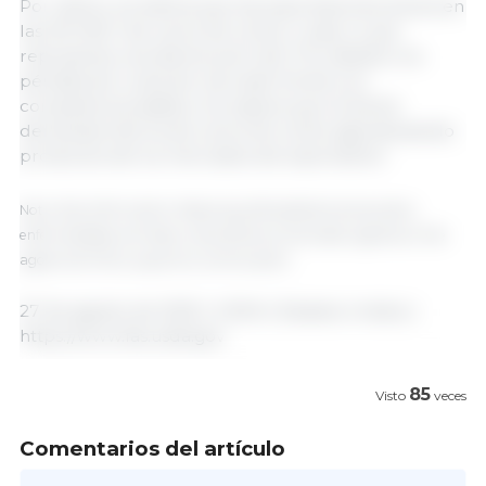
Por útlimo, se estima que las exportaciones alcancen
las 210 000 t de carne de cerdo cruda, lo que
representa una disminución del 3 %, debido a la
pérdida de cuota de mercado frente a la
competencia asiática. Se espera que la fuerte
demanda interna de carne de cerdo siga desviando
productos de los mercados de exportación.
Nota: Esta información refleja las políticas/restricciones sobre
enfermedades animales y las políticas comerciales vigentes al 1 de
agosto de 2025 y supone su continuación.
27 de agosto de 2025 | USDA | Estados Unidos |
https://www.fas.usda.gov
85
Visto
veces
Comentarios del artículo