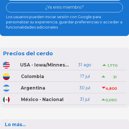
¿Ya eres miembro?
Los usuarios pueden iniciar sesión con Google para
personalizar su experiencia, guardar preferencias o acceder a
funcionalidades adicionales
Precios del cerdo
USA - Iowa/Minnesota
31 ago
1,770
Colombia
17 jul
31
Argentina
30 jul
4,800
México - Nacional
31 jul
0,090
Lo más...