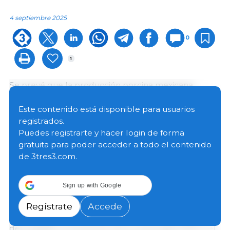
4 septiembre 2025
0
1
Se prevé que la producción porcina mexicana
aumente un 2 % hasta 21,1 millones de cabezas (Mcb)
en 2026. Un factor determinante para este aumento
Este contenido está disponible para usuarios
son las inversiones en mejora genética y de
registrados.
bioseguridad en los últimos años.
Puedes registrarte y hacer login de forma
gratuita para poder acceder a todo el contenido
de 3tres3.com.
Se espera que el beneficio y la producción de carne
de cerdo aumenten a 19 Mcb y 1,5 millones de
toneladas (Mt) de carne de cerdo, respectivamente.
Sign up with Google
Los precios de mercado favorables, la estabilidad de
los costos de producción y la mejora genética
Regístrate
Accede
porcina impulsan este incremento. El crecimiento
demográfico, el aumento de la renta disponible y el