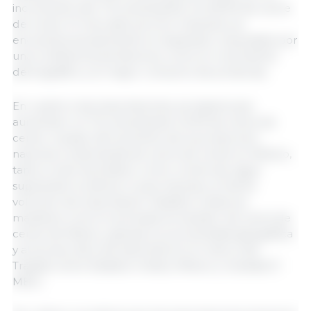
incremento del 4 %, alcanzando los 2,8 Mt de carne
de cerdo. El mercado porcino mexicano se
encuentra actualmente en expansión, impulsado por
una confluencia de factores, como el crecimiento
demográfico y el mayor consumo de proteínas.
En cuanto a las importaciones, se espera que
aumenten un 3 %, alcanzando 1,6 Mt de carne de
cerdo. A pesar del aumento de la producción
nacional, la demanda de carne de cerdo en México,
tanto a nivel doméstico como comercial, sigue
superando la oferta, lo que impulsa un fuerte
volumen de importación. Estados Unidos se
mantiene como el principal proveedor de carne de
cerdo de México, gracias a su proximidad geográfica
y al acceso libre de aranceles en el marco del
Tratado entre Estados Unidos, México y Canadá (T-
MEC).