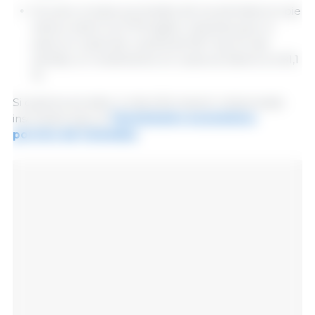
En junio, el peso promedio de los animales en pie
estuvo sobre los 117,9 kg/cb, mientras que, el
peso en canal dio cuenta de 95,7 kg. En ese
sentido, el rendimiento en canal se estimó en 81,1
%.
Si quieres acceder a más información relacionada
inscríbete aquí al
Termómetro económico
porcino de Colombia
.