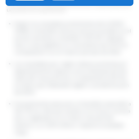
Gráfico 1: Beneficio de porcinos en el primer semestre de los últimos cuatro
años. Elaborado por el Departamento de Economía y Sostenibilidad de 333
Latinoamérica con datos del DANE.
Según los resultados preliminares de la ESAG-
DANE, el beneficio de porcinos acumulado en el
primer semestre consolidó 3 033 457 cabezas
(cb), lo que significa un crecimiento de 2,9 % en
comparación con el mismo periodo de 2024.
Los resultados por región indican aumentos en
departamentos líderes como Antioquia (2,0 %),
Valle del Cauca (0,5 %) y Cundinamarca (0,5 %),
en tanto que, Risaralda registró una disminución
de 0,8 %.
Puntualmente para junio, el beneficio ascendió a
516 776 cb, cifra que resulta un 5,4 % por encima
de lo registrado en el mismo mes del año
anterior y un 4,8 % inferior respecto al pasado
mayo.