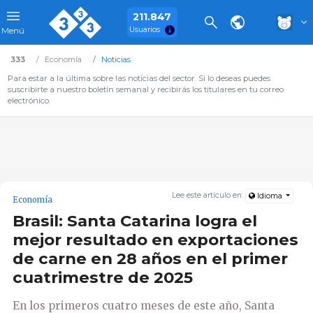
211.847
Usuarios
Menú
333
Economía
Noticias
Para estar a la última sobre las noticias del sector. Si lo deseas puedes
suscribirte a nuestro boletín semanal y recibirás los titulares en tu correo
electrónico.
Lee este artículo en:
Idioma
Economía
Brasil: Santa Catarina logra el
mejor resultado en exportaciones
de carne en 28 años en el primer
cuatrimestre de 2025
En los primeros cuatro meses de este año, Santa