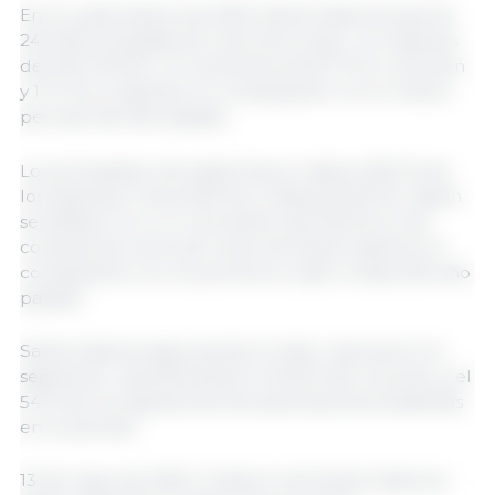
En el cuatrimestre de 2025, Santa Catarina exportó
240 300 toneladas de carne de cerdo, con ingresos
de 579,1 MUSD, con aumentos de 8,7 % en volumen
y 17,7 % en ingresos, en comparación con el mismo
período del año pasado.
Los principales mercados fueron Japón (20,5 % de
los ingresos), China (19,5 %) y Filipinas (19,3 %). Japón
se destacó con un crecimiento del 64,9 % en las
compras de carne de cerdo de Santa Catarina, en
comparación con los primeros cuatro meses del año
pasado.
Santa Catarina sigue siendo el líder nacional en el
segmento, representando el 53,6 % del volumen y el
54 % de los ingresos de las exportaciones brasileñas
en el periodo.
13 de mayo de 2025 | Gobierno de Santa Catarina |