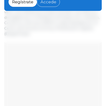
toneladas, con ingresos por 398,4 MUSD, el segundo
Regístrate
Accede
mejor resultado mensual de la serie histórica en
valor, solo detrás de octubre de 2024. Las cifras son
divulgados por el Ministerio de Desarrollo, Industria,
Comercio y Servicios (MDIC) y sistematizadas por el
Centro de Socioeconomía y Planificación Agraria
(Epagri/Cepa).