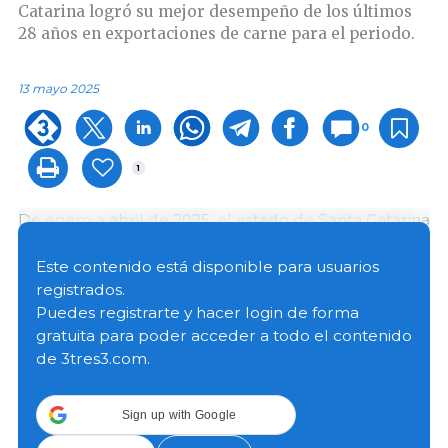
Catarina logró su mejor desempeño de los últimos
28 años en exportaciones de carne para el periodo.
13 mayo 2025
0
1
De enero a abril de 2025, el estado de Santa Catarina
exportó 677 600 toneladas de carne (pollo, cerdo,
pavo, pato, ganso, res y otras), generando ingresos
Este contenido está disponible para usuarios
por 1470 millones de dólares (MUSD). Las cifras
registrados.
representan incrementos de 7,3 % en volumen y 16,2
Puedes registrarte y hacer login de forma
% en ingresos, respecto al mismo periodo de 2024,
gratuita para poder acceder a todo el contenido
consolidando al estado como uno de los principales
de 3tres3.com.
polos exportadores del sector en el país.
Sign up with Google
Solo en abril de 2025, Santa Catarina exportó 179 100