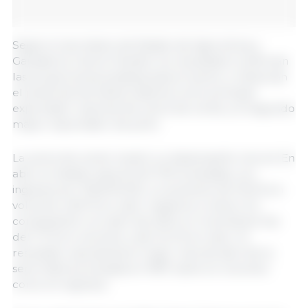
Según el secretario de Estado de Agricultura y
Ganadería, Carlos Chiodini, los resultados confirman
las proyecciones positivas para el sector y refuerzan
el potencial de Santa Catarina como principal
exportador nacional de carne de cerdo y el segundo
mayor exportador de pollo.
La carne de cerdo mostró un desempeño récord. En
abril, el estado exportó 64 700 toneladas, con
ingresos por 155,8 MUSD, un aumento de 10,9 % en
volumen y 8,5 % en valor respecto a marzo. En
comparación con abril de 2024, el crecimiento fue
del 7,1 % en volumen y del 12,4 % en valor. El
resultado representa el mejor mes de abril de la
serie histórica iniciada en 1997, tanto en volumen
como en ingresos.