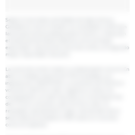
Según el secretario de Estado de Agricultura y
Ganadería, Carlos Chiodini, los resultados confirman
las proyecciones positivas para el sector y refuerzan
el potencial de Santa Catarina como principal
exportador nacional de carne de cerdo y el segundo
mayor exportador de pollo.
La carne de cerdo mostró un desempeño récord. En
abril, el estado exportó 64 700 toneladas, con
ingresos por 155,8 MUSD, un aumento de 10,9 % en
volumen y 8,5 % en valor respecto a marzo. En
comparación con abril de 2024, el crecimiento fue
del 7,1 % en volumen y del 12,4 % en valor. El
resultado representa el mejor mes de abril de la
serie histórica iniciada en 1997, tanto en volumen
como en ingresos.