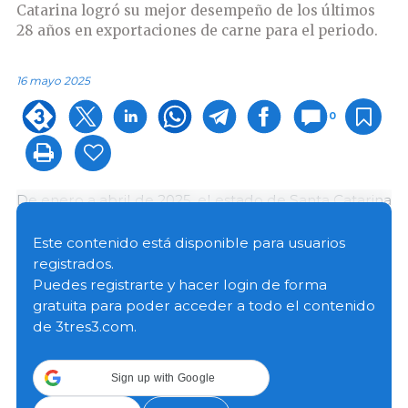
Catarina logró su mejor desempeño de los últimos
28 años en exportaciones de carne para el periodo.
16 mayo 2025
0
De enero a abril de 2025, el estado de Santa Catarina
exportó 677 600 toneladas de carne (pollo, cerdo,
pavo, pato, ganso, res y otras), generando ingresos
Este contenido está disponible para usuarios
por 1470 millones de dólares (MUSD). Las cifras
registrados.
representan incrementos de 7,3 % en volumen y 16,2
Puedes registrarte y hacer login de forma
% en ingresos, respecto al mismo periodo de 2024,
gratuita para poder acceder a todo el contenido
consolidando al estado como uno de los principales
de 3tres3.com.
polos exportadores del sector en el país.
Sign up with Google
Solo en abril de 2025, Santa Catarina exportó 179 100