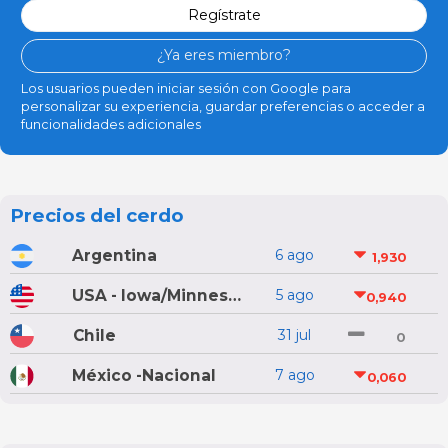
Regístrate
¿Ya eres miembro?
Los usuarios pueden iniciar sesión con Google para
personalizar su experiencia, guardar preferencias o acceder a
funcionalidades adicionales
Precios del cerdo
Argentina
6 ago
1,930
USA - Iowa/Minnesota
5 ago
0,940
Chile
31 jul
0
México -Nacional
7 ago
0,060