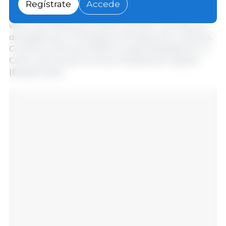
toneladas, con ingresos por 398,4 MUSD, el segundo
Regístrate
Accede
mejor resultado mensual de la serie histórica en
valor, solo detrás de octubre de 2024. Las cifras son
divulgados por el Ministerio de Desarrollo, Industria,
Comercio y Servicios (MDIC) y sistematizadas por el
Centro de Socioeconomía y Planificación Agraria
(Epagri/Cepa).