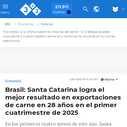
211.911
Usuarios
Menú
333
Economía
Noticias
Para estar a la última sobre las noticias del sector. Si lo deseas puedes
suscribirte a nuestro boletín semanal y recibirás los titulares en tu correo
electrónico.
Lee este artículo en:
Idioma
Economía
Brasil: Santa Catarina logra el
mejor resultado en exportaciones
de carne en 28 años en el primer
cuatrimestre de 2025
En los primeros cuatro meses de este año, Santa