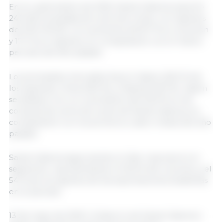
En el cuatrimestre de 2025, Santa Catarina exportó
240 300 toneladas de carne de cerdo, con ingresos
de 579,1 MUSD, con aumentos de 8,7 % en volumen
y 17,7 % en ingresos, en comparación con el mismo
período del año pasado.
Los principales mercados fueron Japón (20,5 % de
los ingresos), China (19,5 %) y Filipinas (19,3 %). Japón
se destacó con un crecimiento del 64,9 % en las
compras de carne de cerdo de Santa Catarina, en
comparación con los primeros cuatro meses del año
pasado.
Santa Catarina sigue siendo el líder nacional en el
segmento, representando el 53,6 % del volumen y el
54 % de los ingresos de las exportaciones brasileñas
en el periodo.
13 de mayo de 2025 | Gobierno de Santa Catarina |