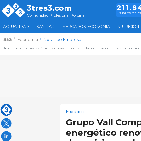
3tres3.com
211.8
Usuarios reales
Comunidad Profesional Porcina
ACTUALIDAD
SANIDAD
MERCADOS-ECONOMÍA
NUTRICIÓN
333
Economía
Notas de Empresa
Aquí encontrarás las últimas notas de prensa relacionadas con el sector porcino
Economía
Grupo Vall Com
energético reno