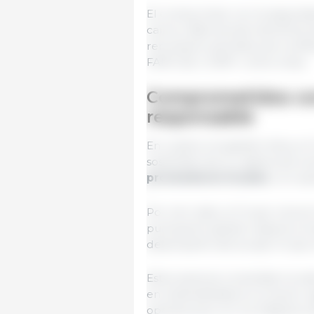
El compromiso con la segurida
carne y fábricas del alimentos
renovación periódica de certif
FAMI-QS o GMP+, entre otras.
Comprometidos con
responsable
En cuanto a la gestión ética, e
sostenible de su cadena de sum
proveedores locales
, con qu
Por otro lado, el Grupo renov
puntuación global respecto al ej
desempeño del propio Grupo en
Estos avances consolidan la v
en sostenibilidad en el sector
operaciones con los Objetivos d