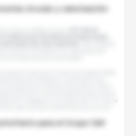
nomía circular y valorización
 circular se refleja en que
el
22 % de las
en la fabricación de alimentos balanceados
alorizados de otras industrias
. Cabe destacar
do proyectos enfocados en el
upcycling
, para
de los subproductos ya valorizados.
 proyectos clave que el Grupo ya ha desarrollado
ses finales de tramitación: la valorización del
na para generar proteínas funcionales en VEOS
cipios activos de la mucosa intestinal para producir
 Biovall en Zaragoza o el proyecto de I+D+i que la
itec para valorizar proteínas del pelo porcino.
rioritario para el Grupo Vall