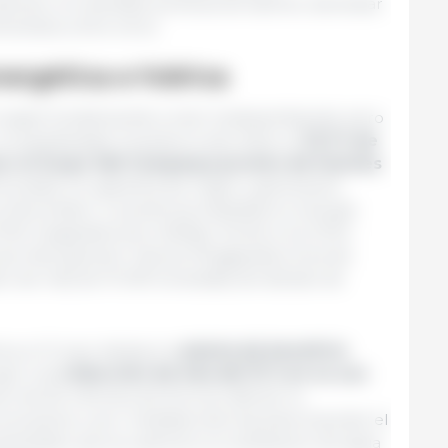
iones, circularidad, políticas de talento, bienestar
mentaria, entre otros.
nergética e hídrica
 papel fundamental a nivel medioambiental, pero
 competitividad. Durante el año 2024, el
31,3 % de
or el Grupo Vall Companys provino de fuentes
ricidad con garantía de origen y generación
otovoltaico. La potencia instalada en energía
37,05 megavatios pico (MWp), frente a los 27,54
permitió generar más de 39 gigavatios hora de
sión de más de 10 000 toneladas de dióxido de
ica, el Grupo destaca la
planta de beneficio
ogró una
reducción de más del 15 % en su uso
ión de 60 millones de litros sin afectar la
innovación y por medidas internas para impulsar el
facilitado que se optimice la reutilización de agua