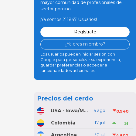
mayor comunidad de profesionales del
sector porcino.
¡Ya somos 211847 Usuarios!
Regístrate
¿Ya eres miembro?
Los usuarios pueden iniciar sesión con
Google para personalizar su experiencia,
guardar preferencias o acceder a
funcionalidades adicionales
Precios del cerdo
USA - Iowa/Minnesota
5 ago
0,940
Colombia
17 jul
31
Argentina
30 jul
4,800