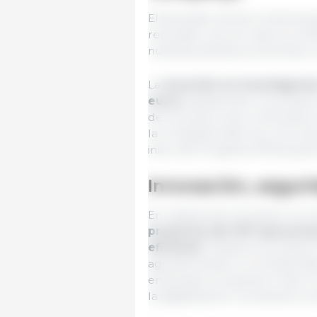
El bienestar animal continúa 
renovado una vez más los certi
nuestras plantas productivas co
La
inversión en investigació
euros
, destacando un proyect
de los pollos, que continuará e
la compañía está muy cerca de
inicio del Programa Penta para 
Innovación, seguri
En materia de innovación, el 
proyectos de I+D+i que pro
eficiente
. Destaca el proyect
agroalimentario con fondos Nex
empresas, incluyendo 10 del G
la digitalización, la transición 