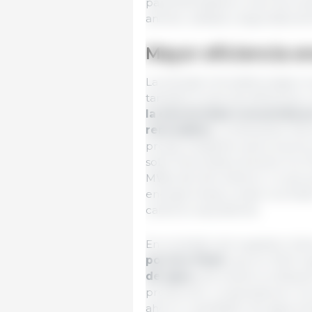
parametrizables a nivel de emis
animal, calidad y seguridad ali
Mayor eficiencia e
La energía renovable juega un
también a nivel de eficiencia y
la electricidad consumida p
renovables
, combinando elect
propia mediante autoconsumo f
solar fotovoltaica alcanzó los 
MWp del año anterior, lo que 
energía limpia y evitar la emi
carbono equivalente.
En el ámbito de la gestión hídr
porcino Patel
, que en 2024 l
de agua
, ahorrando la utilizac
producción. La apuesta por la 
ahorro cuantitativo de agua ha 