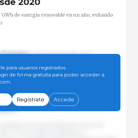
esde 2020
 GWh de energía renovable en un año, evitando
.
2
ll Companys
continúa avanzando en su
on la sostenibilidad a través de
su plan
 PENTA
, que entre muchos otros aspectos busca
le para usuarios registrados.
ficiencia energética
y la
reducción de
ogin de forma gratuita para poder acceder a
n todas sus actividades. El primer grupo
.com.
io español ha logrado reducir en un 12,8 % sus
nvernadero de Alcance 1 y 2 registradas entre
Regístrate
Accede
 públicos estos datos con motivo del
Día Mundial
e junio
.
stratégico de sostenibilidad del Grupo Vall
020 con unos objetivos detallados y