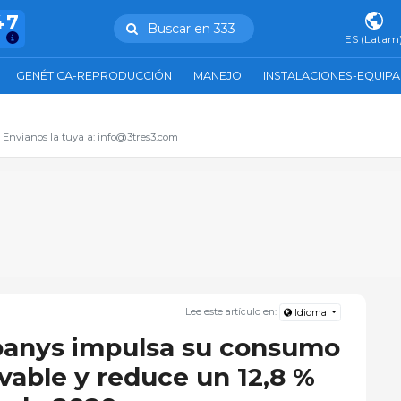
47
Buscar en 333
ES (Latam
GENÉTICA-REPRODUCCIÓN
MANEJO
INSTALACIONES-EQUIP
. Envianos la tuya a: info@3tres3.com
Lee este artículo en:
Idioma
panys impulsa su consumo
vable y reduce un 12,8 %