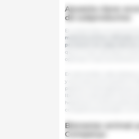
Apuesta clave: eco
de subproductos
El compromiso con la economía
materias primas utilizadas 
provienen de subproductos v
que el Grupo está desarrollan
optimizar el aprovechamiento 
En este sentido, cabe destacar
y otros que se encuentran en fa
plasma y la hemoglobina porci
Ibérica, la valorización de prin
heparina en la futura planta de
compañía ha impulsado con Kim
Bienestar animal: p
Companys