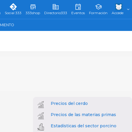
)
Social 333
333shop
Directorio333
Eventos
Formación
Accede
AMIENTO
Precios del cerdo
Precios de las materias primas
Estadísticas del sector porcino