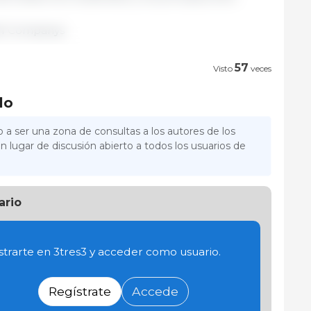
all Companys
57
Visto
veces
lo
 a ser una zona de consultas a los autores de los
n lugar de discusión abierto a todos los usuarios de
ario
trarte en 3tres3 y acceder como usuario.
Regístrate
Accede