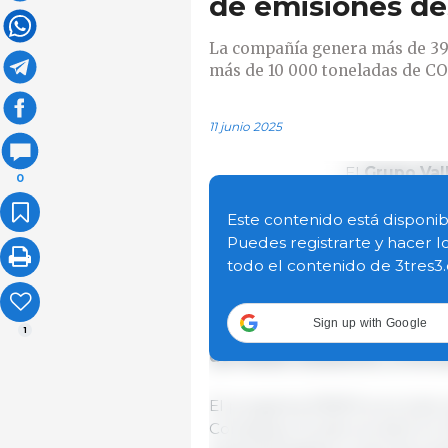
de emisiones d
La compañía genera más de 39
más de 10 000 toneladas de CO
11 junio 2025
El
Grupo Va
0
compromiso c
estratégico
Este contenido está disponib
impulsar la
e
Puedes registrarte y hacer l
emisiones
e
todo el contenido de 3tres3
agroalimentar
emisiones de gases de efecto i
Sign up with Google
2020 y 2024. La compañía hace
1
del Medio Ambiente, el 05 d
El programa PENTA es el plan e
Companys. El plan se dotó en 2