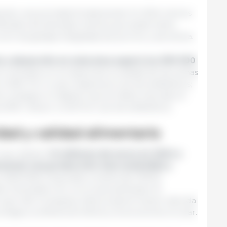
siendo una prioridad fundamental. En 2024, hemos
ficados de bienestar animal que avalan tanto
mo las granjas integradas de porcino y avicultura.
n y desarrollo en esta área superó los 300 000
o centrado en la mejora de la calidad de las camas
n 2025. Por lo que respecta al uso de antibióticos;
 conseguir el objetivo que se había marcado al
2030: reducir un 60 % el uso de antibióticos.
dad y calidad alimentaria
Grupo destinó
14 millones de euros en 2024 a
mueven una producción más sostenible y
o MEATWAY, financiado a través del PERTE
t Generation-EU, en el que participan 16
rupo Vall Companys. Este proyecto tractor aborda
ecológica, la eficiencia hídrica y la economía circular.