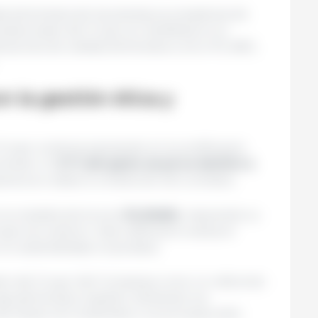
d alimentaria de las plantas procesadoras de
 balanceado del Grupo se manifiesta en la
icaciones de calidad alimentaria como IFS, BRC,
 la gestión ética y
l Grupo continúa avanzando en la certificación
inistro. El
21 % del gasto anual se destinó a
ienes se colaboró a través de 342 contratos.
ó la medalla de bronce
EcoVadis
, mejorando su
ercicio anterior. Esta calificación evalúa el
 sostenibilidad corporativa.
isión del Grupo Vall Companys como un referente
 agroalimentario español, alineando sus
e Desarrollo Sostenible y los principios ESG.