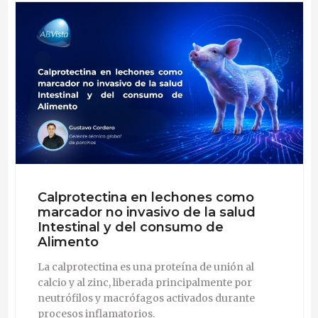
mayores proveedores de enzimas en la nutrición
animal, levadura viva en la alimentación animal y
producción de betaína natural para la industria mundial
de la nutrición animal. Atribuimos nuestro éxito a
nuestro fuerte enfoque en la integridad científica y a
nuestras relaciones abiertas y colaborativas con
nuestros clientes y socios de investigación.
Calprotectina en lechones como
marcador no invasivo de la salud
Intestinal y del consumo de
Alimento
La calprotectina es una proteína de unión al
calcio y al zinc, liberada principalmente por
neutrófilos y macrófagos activados durante
procesos inflamatorios.