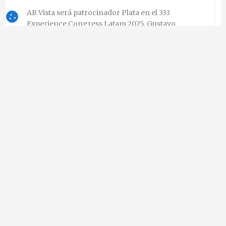
AB Vista será patrocinador Plata en el 333
Experience Congress Latam 2025. Gustavo
Cordero participará en un panel sobre nutrición
y prevención de enfermedades en cerdos.
2
1
fabiana-freitas
Va a ser un gran
02-jul-2025
evento y es un placer estar por allá haceindo parte
com Dr. Gustavo
AB Vista
Empresa - Reino Unido
Seguir
16-jun-2025