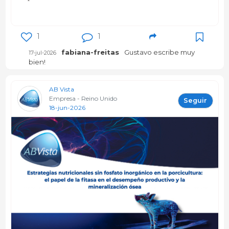
1
1
fabiana-freitas
Gustavo escribe muy
17-jul-2026
bien!
AB Vista
Empresa - Reino Unido
Seguir
18-jun-2026