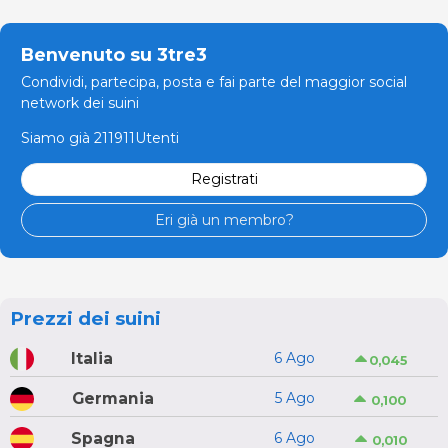
Benvenuto su 3tre3
Condividi, partecipa, posta e fai parte del maggior social
network dei suini
Siamo già 211911Utenti
Registrati
Eri già un membro?
Prezzi dei suini
Italia
6 Ago
0,045
Germania
5 Ago
0,100
Spagna
6 Ago
0,010