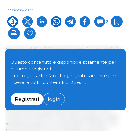
31 Ottobre 2022
0
Secondo i dati dell'Amministrazione Generale delle
Dogane della Cina, durante i primi nove mesi di
quest'anno il Paese ha importato un totale di
Questo contenuto è disponibile solamente per
1.220.000 tonnellate di carne suina, 2.040.000
gli utenti registrati
tonnellate se teniamo conto anche delle frattaglie,
Puoi registrarti e fare il login gratuitamente per
che si traduce in una diminuzione del 60% e 50%
ricevere tutti i contenuti di 3tre3.it
rispetto allo stesso periodo dell'anno precedente.
Registrati
login
Nei mesi di agosto e settembre si osserva un leggero
aumento delle importazioni poiché dopo valori
prossimi alle 120.000 t importate di giugno e luglio,
ad agosto queste sono aumentate a 140.000 t e lo
scorso settembre si sono attestate a 150.000 t.