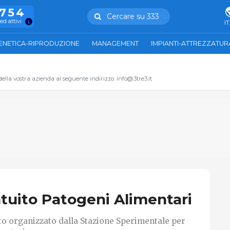
.754
Cercare su 333
ed attivi
IT
ENETICA-RIPRODUZIONE
MANAGEMENT
IMPIANTI-ATTREZZATUR
 della vostra azienda al seguente indirizzo: info@3tre3.it
atuito Patogeni Alimentari
o organizzato dalla Stazione Sperimentale per