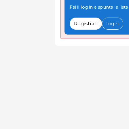
Fai il log in e spunta la lista
Registrati
login