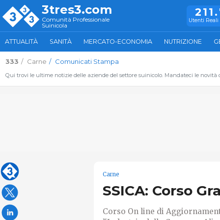
3tres3.com
211
Comunità Professionale
Utenti Reali 
Suinicola
ATTUALITÀ
SANITÀ
MERCATO-ECONOMIA
NUTRIZIONE
G
333
Carne
Comunicati Stampa
Qui trovi le ultime notizie delle aziende del settore suinicolo. Mandateci le novità
Carne
SSICA: Corso Gr
Corso On line di Aggiornament