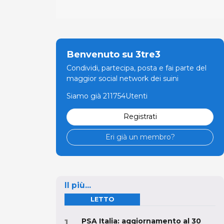
Benvenuto su 3tre3
Condividi, partecipa, posta e fai parte del
maggior social network dei suini
Siamo già 211754Utenti
Registrati
Eri già un membro?
Il più...
LETTO
PSA Italia: aggiornamento al 30