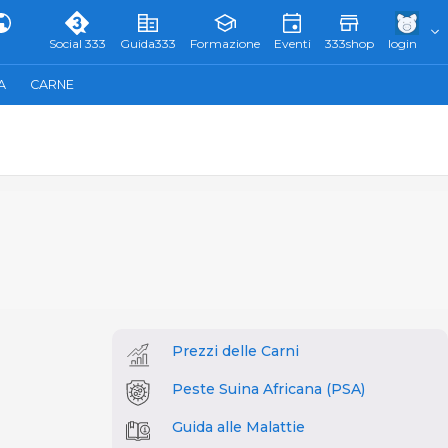
Social 333
Guida333
Formazione
Eventi
333shop
login
A
CARNE
Prezzi delle Carni
Peste Suina Africana (PSA)
Guida alle Malattie