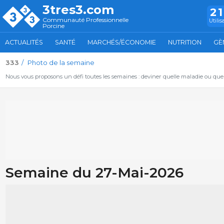
3tres3.com
2
Communauté Professionnelle
Utilis
Porcine
ACTUALITÉS
SANTÉ
MARCHÉS/ÉCONOMIE
NUTRITION
GÈ
333
Photo de la semaine
Nous vous proposons un défi toutes les semaines : deviner quelle maladie ou qu
Semaine du 27-Mai-2026