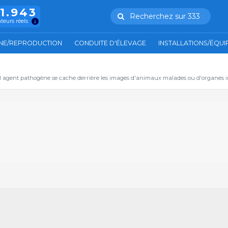
11.943
Recherchez sur 333
ateurs réels
NE/REPRODUCTION
CONDUITE D'ÉLEVAGE
INSTALLATIONS/ÉQU
el agent pathogène se cache derrière les images d'animaux malades ou d'organes in