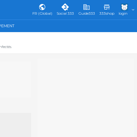
FR (Global)
Social 333
Guide333
333shop
login
IPEMENT
fectés.