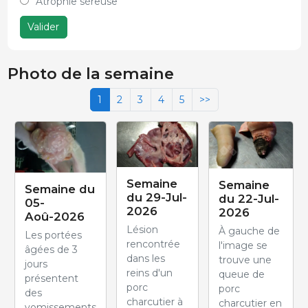
Atrophie séreuse
Valider
Photo de la semaine
1
2
3
4
5
>>
Semaine
Semaine
Semaine du
du 29-Jul-
du 22-Jul-
05-
2026
2026
Aoû-2026
Lésion
À gauche de
Les portées
rencontrée
l'image se
âgées de 3
dans les
trouve une
jours
reins d'un
queue de
présentent
porc
porc
des
charcutier à
charcutier en
vomissements