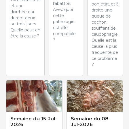
l'abattoir.
bon état, et à
et une
Avec quoi
droite une
diarrhée qui
cette
queue de
durent deux
pathologie
cochon
ou trois jours.
est-elle
souffrant de
Quelle peut en
compatible
caudophagie.
être la cause ?
?
Quelle est la
cause la plus
fréquente de
ce problème
?
Semaine du 15-Jul-
Semaine du 08-
2026
Jul-2026