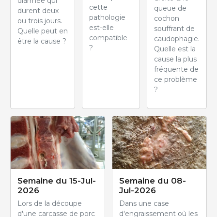
diarrhée qui
cette
queue de
durent deux
pathologie
cochon
ou trois jours.
est-elle
souffrant de
Quelle peut en
compatible
caudophagie.
être la cause ?
?
Quelle est la
cause la plus
fréquente de
ce problème
?
Semaine du 15-Jul-
Semaine du 08-
2026
Jul-2026
Lors de la découpe
Dans une case
d'une carcasse de porc
d'engraissement où les