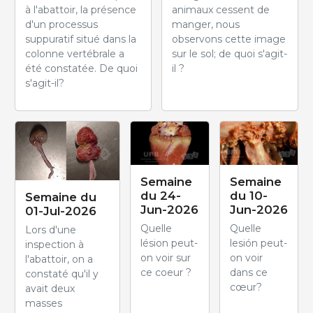
à l'abattoir, la présence
animaux cessent de
d'un processus
manger, nous
suppuratif situé dans la
observons cette image
colonne vertébrale a
sur le sol; de quoi s'agit-
été constatée. De quoi
il ?
s'agit-il?
Semaine
Semaine
du 24-
du 10-
Semaine du
Jun-2026
Jun-2026
01-Jul-2026
Quelle
Quelle
Lors d'une
lésion peut-
lesión peut-
inspection à
on voir sur
on voir
l'abattoir, on a
ce coeur ?
dans ce
constaté qu'il y
cœur?
avait deux
masses