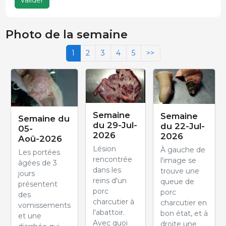
Photo de la semaine
1
2
3
4
5
>>
Semaine
Semaine
Semaine du
du 29-Jul-
du 22-Jul-
05-
2026
2026
Aoû-2026
Lésion
À gauche de
Les portées
rencontrée
l'image se
âgées de 3
dans les
trouve une
jours
reins d'un
queue de
présentent
porc
porc
des
charcutier à
charcutier en
vomissements
l'abattoir.
bon état, et à
et une
Avec quoi
droite une