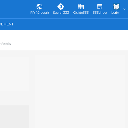
FR (Global)
Social 333
Guide333
333shop
login
IPEMENT
fectés.