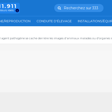
11.911
Recherchez sur 333
ateurs réels
NE/REPRODUCTION
CONDUITE D'ÉLEVAGE
INSTALLATIONS/ÉQU
el agent pathogène se cache derrière les images d'animaux malades ou d'organes in