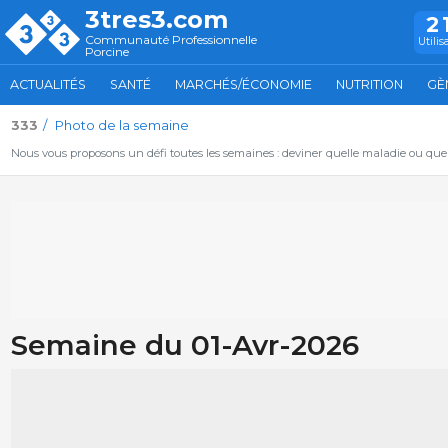
3tres3.com
2
Communauté Professionnelle
Utilis
Porcine
ACTUALITÉS
SANTÉ
MARCHÉS/ÉCONOMIE
NUTRITION
GÈ
333
Photo de la semaine
Nous vous proposons un défi toutes les semaines : deviner quelle maladie ou qu
Semaine du 01-Avr-2026