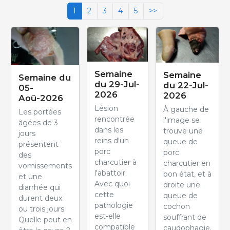
1
2
3
4
5
>>
Semaine
Semaine
Semaine du
du 29-Jul-
du 22-Jul-
05-
2026
2026
Aoû-2026
Lésion
À gauche de
Les portées
rencontrée
l'image se
âgées de 3
dans les
trouve une
jours
reins d'un
queue de
présentent
porc
porc
des
charcutier à
charcutier en
vomissements
l'abattoir.
bon état, et à
et une
Avec quoi
droite une
diarrhée qui
cette
queue de
durent deux
pathologie
cochon
ou trois jours.
est-elle
souffrant de
Quelle peut en
compatible
caudophagie.