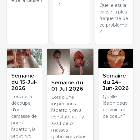
être la cause ?
?
Quelle est la
cause la plus
fréquente de
ce problème
?
Semaine
Semaine
du 15-Jul-
du 24-
Semaine du
2026
Jun-2026
01-Jul-2026
Lors de la
Quelle
Lors d'une
découpe
lésion peut-
inspection à
d'une
on voir sur
l'abattoir, on a
carcasse de
ce coeur ?
constaté qu'il y
porc à
avait deux
l'abattoir, la
masses
présence
globulaires dans