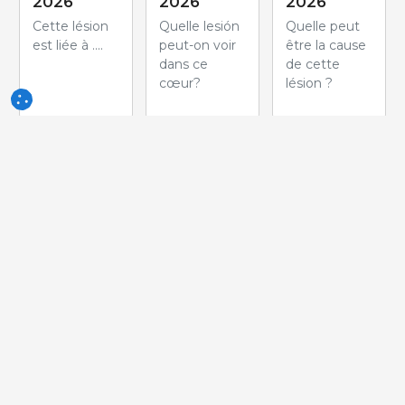
2026
2026
2026
Cette lésion
Quelle lesión
Quelle peut
est liée à ....
peut-on voir
être la cause
dans ce
de cette
cœur?
lésion ?
Semaine
Semaine
Semaine
du 27-Mai-
du 20-Mai-
du 13-Mai-
2026
2026
2026
Quelle est la
Quelle lésion
Cette colite
pathologie la
peut-on
fibrineuse et
plus probable
observer sur
ulcérative
dont souffre
cette
n'est PAS
ce porcelet ?
amygdale?
associée à....