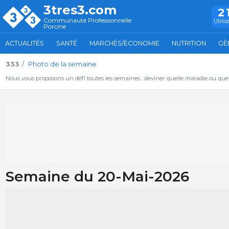
3tres3.com
2
Communauté Professionnelle
Utilis
Porcine
ACTUALITÉS
SANTÉ
MARCHÉS/ÉCONOMIE
NUTRITION
GÈ
333
Photo de la semaine
Nous vous proposons un défi toutes les semaines : deviner quelle maladie ou qu
Semaine du 20-Mai-2026