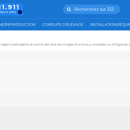
11.911
Recherchez sur 333
ateurs réels
NE/REPRODUCTION
CONDUITE D'ÉLEVAGE
INSTALLATIONS/ÉQU
el agent pathogène se cache derrière les images d'animaux malades ou d'organes in