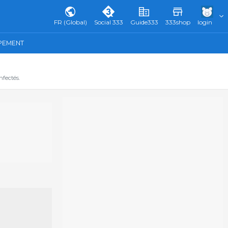
FR (Global)
Social 333
Guide333
333shop
login
IPEMENT
fectés.