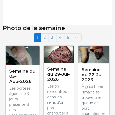
Photo de la semaine
1
2
3
4
5
>>
Semaine
Semaine
Semaine du
du 29-Jul-
du 22-Jul-
05-
2026
2026
Aoû-2026
Lésion
À gauche de
Les portées
rencontrée
l'image se
âgées de 3
dans les
trouve une
jours
reins d'un
queue de
présentent
porc
porc
des
charcutier à
charcutier en