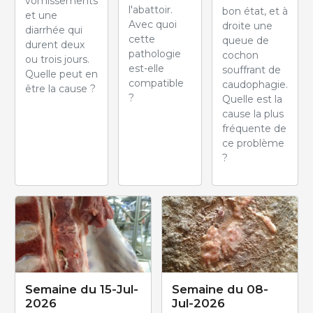
vomissements
l'abattoir.
bon état, et à
et une
Avec quoi
droite une
diarrhée qui
cette
queue de
durent deux
pathologie
cochon
ou trois jours.
est-elle
souffrant de
Quelle peut en
compatible
caudophagie.
être la cause ?
?
Quelle est la
cause la plus
fréquente de
ce problème
?
Semaine du 15-Jul-
Semaine du 08-
2026
Jul-2026