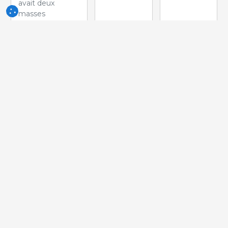
avait deux
masses
globulaires dans
la zone
d'insertion de
l'ovaire. A la
coupe, la
structure interne
était similaire à
celle de
testicules
normaux.
Comment
appelle-t-on ce
trouble du
développement?