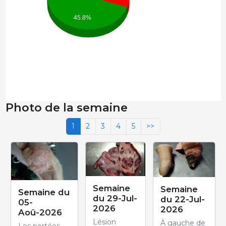
45.8%
Photo de la semaine
1
2
3
4
5
>>
Semaine
Semaine
Semaine du
du 29-Jul-
du 22-Jul-
05-
2026
2026
Aoû-2026
Lésion
À gauche de
Les portées