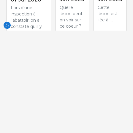
Quelle
Cette
Lors d'une
lésion peut-
lésion est
inspection à
on voir sur
liée à ....
l'abattoir, on a
ce coeur ?
constaté qu'il y
avait deux
masses
globulaires dans
la zone
d'insertion de
l'ovaire. A la
coupe, la
structure interne
était similaire à
celle de
testicules
normaux.
Comment
appelle-t-on ce
trouble du
développement?