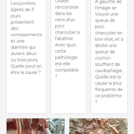
Lésion
À gauche de
Les portées
rencontrée
l'image se
âgées de 3
dans les
trouve une
jours
reins d'un
queue de
présentent
porc
porc
des
charcutier à
charcutier en
vomissements
l'abattoir.
bon état, et à
et une
Avec quoi
droite une
diarrhée qui
cette
queue de
durent deux
pathologie
cochon
ou trois jours.
est-elle
souffrant de
Quelle peut en
compatible
caudophagie.
être la cause ?
?
Quelle est la
cause la plus
fréquente de
ce problème
?