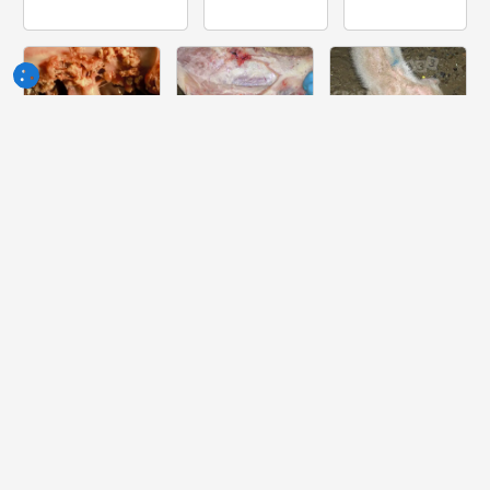
Semaine
Semaine
Semaine
du 10-Jun-
du 03-Jun-
du 27-Mai-
2026
2026
2026
Quelle lesión
Quelle peut
Quelle est la
peut-on voir
être la cause
pathologie la
dans ce
de cette
plus probable
cœur?
lésion ?
dont souffre
ce porcelet ?
Semaine
Semaine
Semaine