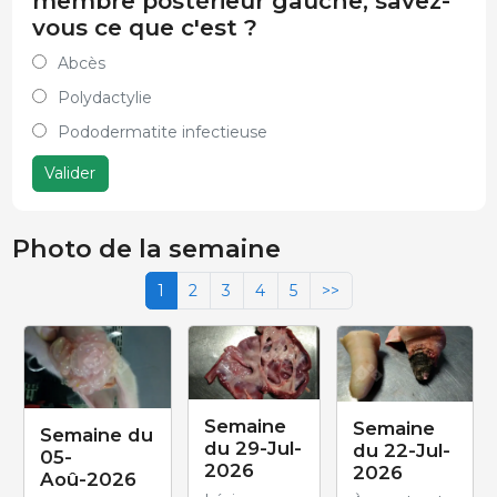
membre postérieur gauche, savez-
vous ce que c'est ?
Abcès
Polydactylie
Pododermatite infectieuse
Valider
Photo de la semaine
1
2
3
4
5
>>
Semaine
Semaine
Semaine du
du 29-Jul-
du 22-Jul-
05-
2026
2026
Aoû-2026